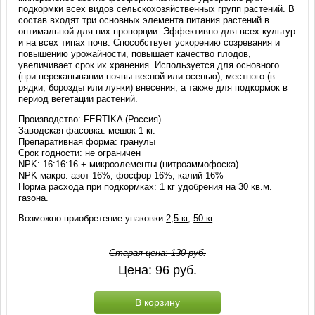
подкормки всех видов сельскохозяйственных групп растений. В
состав входят три основных элемента питания растений в
оптимальной для них пропорции. Эффективно для всех культур
и на всех типах почв. Способствует ускорению созревания и
повышению урожайности, повышает качество плодов,
увеличивает срок их хранения. Используется для основного
(при перекапывании почвы весной или осенью), местного (в
рядки, борозды или лунки) внесения, а также для подкормок в
период вегетации растений.
Производство: FERTIKA (Россия)
Заводская фасовка: мешок 1 кг.
Препаративная форма: гранулы
Срок годности: не ограничен
NPK: 16:16:16 + микроэлементы (нитроаммофоска)
NPK макро: азот 16%, фосфор 16%, калий 16%
Норма расхода при подкормках: 1 кг удобрения на 30 кв.м.
газона.
Возможно приобретение упаковки
2,5 кг
,
50 кг
.
Старая цена:
130
руб.
Цена:
96
руб.
В корзину