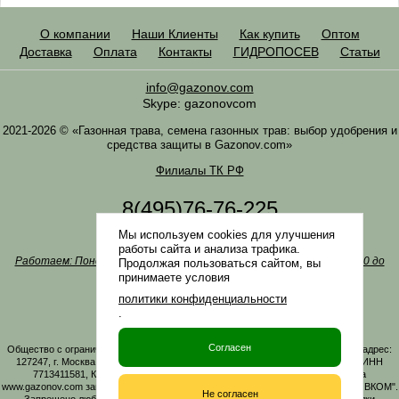
О компании
Наши Клиенты
Как купить
Оптом
Доставка
Оплата
Контакты
ГИДРОПОСЕВ
Статьи
info@gazonov.com
Skype: gazonovcom
2021-2026 © «Газонная трава, семена газонных трав: выбор удобрения и
средства защиты в Gazonov.com»
Филиалы ТК РФ
8(495)76-76-225
8(985)76-76-335
Мы используем cookies для улучшения
Наша почта
info@gazonov.com
работы сайта и анализа трафика.
Работаем: Понедельник-четверг с 10:00 до 18:00, пятница - с 10:00 до
Продолжая пользоваться сайтом, вы
17:00
принимаете условия
Наши награды и письма
политики конфиденциальности
Политика конфиденциальности
.
Заказать обратный звонок
Согласен
Общество с ограниченной ответственностью «ГАЗОНОВКОМ» Юридический адрес:
127247, г. Москва, Дмитровское ш., д. 100, стр. 2, этаж 01, помещение 3106 ИНН
7713411581, КПП 771301001 ОГРН 1167746161219. Все материалы сайта
www.gazonov.com защищены авторским правом и принадлежат ООО "ГАЗОНОВКОМ".
Не согласен
Запрещено любое копирование материалов сайта без активной гиперссылки