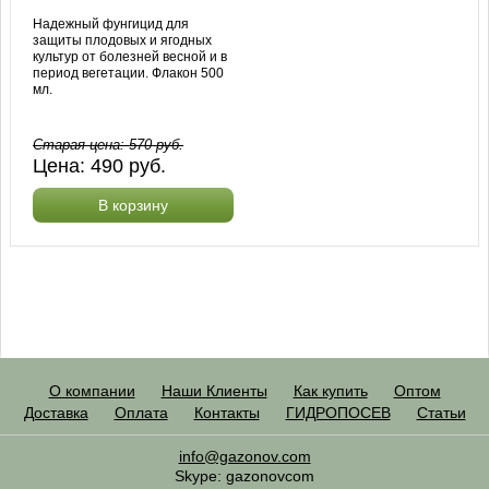
Надежный фунгицид для
защиты плодовых и ягодных
культур от болезней весной и в
период вегетации. Флакон 500
мл.
Старая цена:
570
руб.
Цена:
490
руб.
В корзину
О компании
Наши Клиенты
Как купить
Оптом
Доставка
Оплата
Контакты
ГИДРОПОСЕВ
Статьи
info@gazonov.com
Skype: gazonovcom