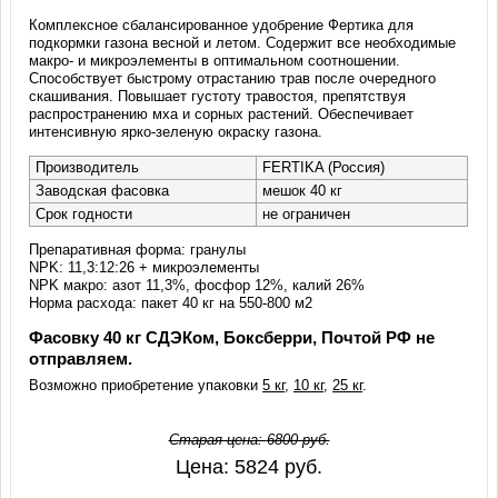
Комплексное сбалансированное удобрение Фертика для
подкормки газона весной и летом. Содержит все необходимые
макро- и микроэлементы в оптимальном соотношении.
Способствует быстрому отрастанию трав после очередного
скашивания. Повышает густоту травостоя, препятствуя
распространению мха и сорных растений. Обеспечивает
интенсивную ярко-зеленую окраску газона.
Производитель
FERTIKA (Россия)
Заводская фасовка
мешок 40 кг
Срок годности
не ограничен
Препаративная форма: гранулы
NPK: 11,3:12:26 + микроэлементы
NPK макро: азот 11,3%, фосфор 12%, калий 26%
Норма расхода: пакет 40 кг на 550-800 м2
Фасовку 40 кг СДЭКом, Боксберри, Почтой РФ не
отправляем.
Возможно приобретение упаковки
5 кг
,
10 кг
,
25 кг
.
Старая цена:
6800
руб.
Цена:
5824
руб.