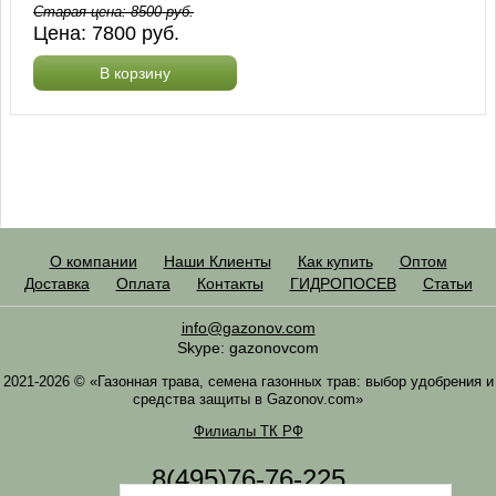
Старая цена:
8500
руб.
Цена:
7800
руб.
В корзину
О компании
Наши Клиенты
Как купить
Оптом
Доставка
Оплата
Контакты
ГИДРОПОСЕВ
Статьи
info@gazonov.com
Skype: gazonovcom
2021-2026 © «Газонная трава, семена газонных трав: выбор удобрения и
средства защиты в Gazonov.com»
Филиалы ТК РФ
8(495)76-76-225