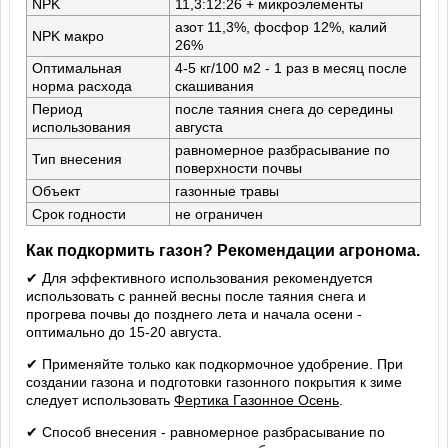
NPK
11,3:12:26 + микроэлементы
азот 11,3%, фосфор 12%, калий
NPK макро
26%
Оптимальная
4-5 кг/100 м2 - 1 раз в месяц после
норма расхода
скашивания
Период
после таяния снега до середины
использования
августа
равномерное разбрасывание по
Тип внесения
поверхности почвы
Объект
газонные травы
Срок годности
не ограничен
Как подкормить газон? Рекомендации агронома.
✔ Для эффективного использования рекомендуется
использовать с ранней весны после таяния снега и
прогрева почвы до позднего лета и начала осени -
оптимально до 15-20 августа.
✔ Применяйте только как подкормочное удобрение. При
создании газона и подготовки газонного покрытия к зиме
следует использовать
Фертика Газонное Осень
.
✔ Способ внесения - равномерное разбрасывание по