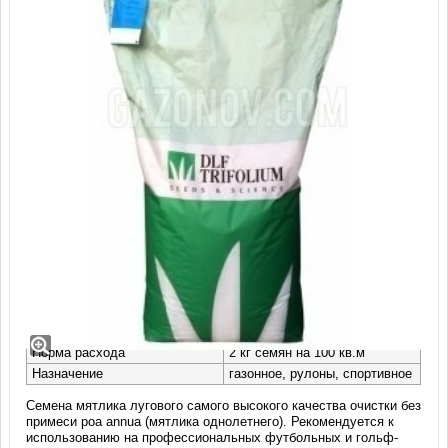
Мятлик луговой Юветте (25 кг)
Производство
DLF (Дания)
Заводская фасовка
мешок 25 кг
Норма расхода
2 кг семян на 100 кв.м
Назначение
газонное, рулоны, спортивное
Семена мятлика лугового самого высокого качества очистки без
примеси poa annua (мятлика однолетнего). Рекомендуется к
использованию на профессиональных футбольных и гольф-