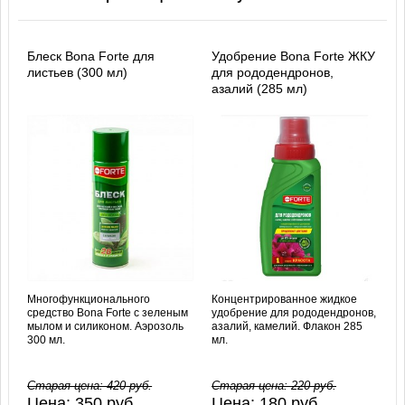
Блеск Bona Forte для
Удобрение Bona Forte ЖКУ
листьев (300 мл)
для рододендронов,
азалий (285 мл)
Многофункционального
Концентрированное жидкое
средство Bona Forte с зеленым
удобрение для рододендронов,
мылом и силиконом. Аэрозоль
азалий, камелий. Флакон 285
300 мл.
мл.
Старая цена:
420
руб.
Старая цена:
220
руб.
Цена:
350
руб.
Цена:
180
руб.