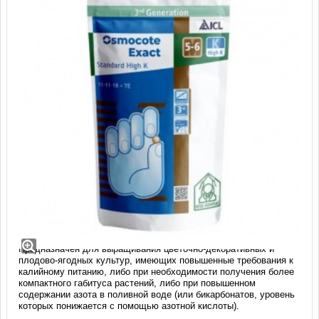
Удобрение Osmocote Exact High K 5-6
мес. (11-11-18 + 1,5 MgO+МЭ) 1 кг
Обеспечивает равномерное питание растений в течение сезона.
Предназначен для выращивания цветочно-декоративных и
плодово-ягодных культур, имеющих повышенные требования к
калийному питанию, либо при необходимости получения более
компактного габитуса растений, либо при повышенном
содержании азота в поливной воде (или бикарбонатов, уровень
которых понижается с помощью азотной кислоты).