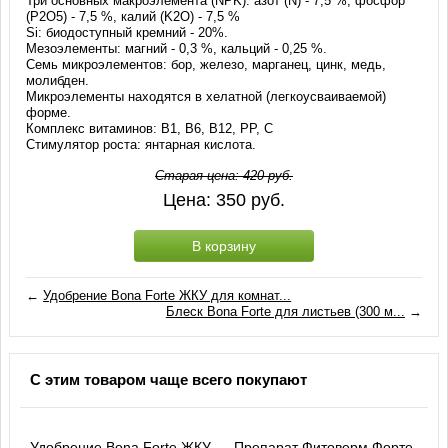
Три основных макроэлемента (NPK): азот (N) - 7,5 %, фосфор
(P2O5) - 7,5 %, калий (K2O) - 7,5 %
Si: биодоступный кремний - 20%.
Мезоэлементы: магний - 0,3 %, кальций - 0,25 %.
Семь микроэлементов: бор, железо, марганец, цинк, медь,
молибден.
Микроэлементы находятся в хелатной (легкоусваиваемой)
форме.
Комплекс витаминов: B1, В6, В12, PP, С
Стимулятор роста: янтарная кислота.
Старая цена:
420
руб.
Цена:
350
руб.
В корзину
←
Удобрение Bona Forte ЖКУ для комнат...
Блеск Bona Forte для листьев (300 м...
→
С этим товаром чаще всего покупают
Удобрение Bona Forte ЖКУ
Препарат Фитоверм Форте,