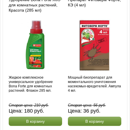
для комнатных растений,
КЭ (4 мл)
Красота (285 мл)
Жидкое комплексное
Мощный биопрепарат для
универсальное удобрение
моментального уничтожения
Bona Forte для комнатных
насекомых-вредителей. Ампула
растений. Флакон 285 мл.
4 мл.
Старая цена:
210
руб.
Старая цена:
56
руб.
Цена:
180
руб.
Цена:
36
руб.
В корзину
В корзину