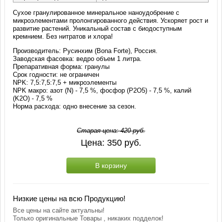
Сухое гранулированное минеральное наноудобрение с
микроэлементами пролонгированного действия. Ускоряет рост и
развитие растений. Уникальный состав с биодоступным
кремнием. Без нитратов и хлора!
Производитель: Русинхим (Bona Forte), Россия.
Заводская фасовка: ведро объем 1 литра.
Препаративная форма: гранулы
Срок годности: не ограничен
NPK: 7,5:7,5:7,5 + микроэлементы
NPK макро: азот (N) - 7,5 %, фосфор (P2O5) - 7,5 %, калий
(K2O) - 7,5 %
Норма расхода: одно внесение за сезон.
Старая цена:
420
руб.
Цена:
350
руб.
В корзину
Низкие цены на всю Продукцию!
Все цены на сайте актуальны!
Только оригинальные Товары , никаких подделок!