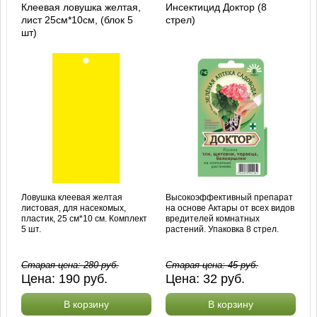
Клеевая ловушка желтая,
Инсектицид Доктор (8
лист 25см*10см, (блок 5
стрел)
шт)
Ловушка клеевая желтая
Высокоэффективный препарат
листовая, для насекомых,
на основе Актары от всех видов
пластик, 25 см*10 см. Комплект
вредителей комнатных
5 шт.
растений. Упаковка 8 стрел.
Старая цена:
280
руб.
Старая цена:
45
руб.
Цена:
190
руб.
Цена:
32
руб.
В корзину
В корзину