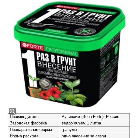
Наноудобрение Bona Forte для
комнатных, саженцев, рассады,
теплиц (1 л)
Производитель
Русинхим (Bona Forte), Россия
Заводская фасовка
ведро объем 1 литра
Препаративная форма
гранулы
Норма расхода
одно внесение за сезон