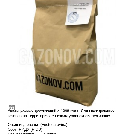
Овсяница овечья Риду (1 кг)
Один из первых сортов овсяницы овечьей, появившийся в
свободной продаже на российском рынке семян газонных трав -
зарегистрирован в отечественном Государственном реестре
селекционных достижений с 1998 года. Для маскирующих
газонов на территориях с низким уровнем обслуживания.
Овсяница овечья (Festuca ovina)
Сорт: РИДУ (RIDU)