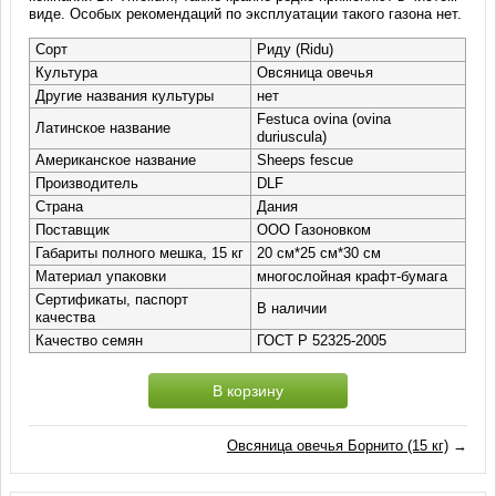
виде. Особых рекомендаций по эксплуатации такого газона нет.
Сорт
Риду (Ridu)
Культура
Овсяница овечья
Другие названия культуры
нет
Festuca ovina (ovina
Латинское название
duriuscula)
Американское название
Sheeps fescue
Производитель
DLF
Страна
Дания
Поставщик
ООО Газоновком
Габариты полного мешка, 15 кг
20 см*25 см*30 см
Материал упаковки
многослойная крафт-бумага
Сертификаты, паспорт
В наличии
качества
Качество семян
ГОСТ Р 52325-2005
В корзину
Овсяница овечья Борнито (15 кг)
→