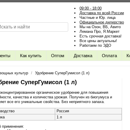
09:00 - 18:00
Доставка по всей России
Частные и Юр. лица
Официальное дилерство
Мы на Озон, ВБ, Авито
Лемана Про, Я.Маркет
Есть срочная доставка!
Все цены актуальны!
Работаем по ЭДО
иенты
Как купить
Оптом
Доставка
Оплата
К
вощных культур
Удобрение СуперГумисол (1 л)
брение СуперГумисол (1 л)
оконцентрированное органическое удобрение для повышения
ности, качества и количества урожая. Получен из биогумуса и
яет все его уникальные свойства. Без неприятного запаха.
зводство
Россия
вка
1 л
б применения: