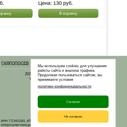
б.
Цена:
130
руб.
орзину
В корзину
ГИДРОПОСЕВ
Статьи
Мы используем cookies для улучшения
работы сайта и анализа трафика.
2021-2026 © «Газонная трава, семена газонных
Продолжая пользоваться сайтом, вы
трав: выбор удобрения и средства защиты в
принимаете условия
Gazonov.com»
политики конфиденциальности
.
Филиалы ТК РФ
Согласен
Не согласен
06 ИНН 7713411581, КПП 771301001 ОГРН 1167746161219. Все материалы
иперссылки www.gazonov.com. Данный сайт и его содержимое носит