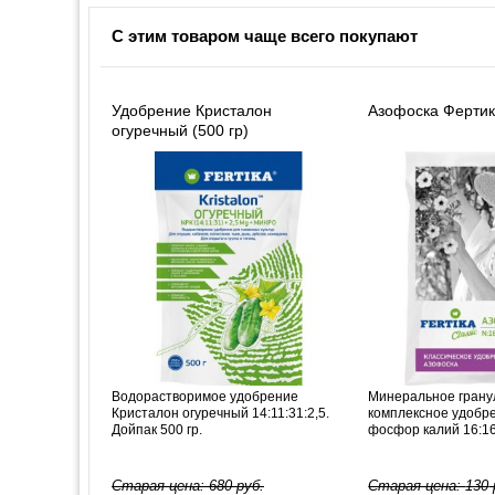
С этим товаром чаще всего покупают
Удобрение Кристалон
Азофоска Фертика
огуречный (500 гр)
Водорастворимое удобрение
Минеральное грану
Кристалон огуречный 14:11:31:2,5.
комплексное удобре
Дойпак 500 гр.
фосфор калий 16:16:
Старая цена:
680
руб.
Старая цена:
130