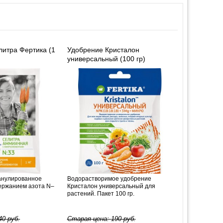
итра Фертика (1
Удобрение Кристалон
универсальный (100 гр)
анулированное
Водорастворимое удобрение
ержанием азота N–
Кристалон универсальный для
растений. Пакет 100 гр.
40
руб.
Старая цена:
190
руб.