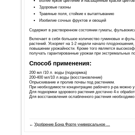
Более яркое цветение и насыщенные краски цветов
Здоровые газоны
Травяные поля, стойкие к вытаптыванию
Изобилие сочных фруктов и овощей
Содержит в растворенном состоянии гуматы, фульвокис
Включает в себя большое количество гуминовых и фульв
растений. Ускоряет на 1-2 недели начало плодоношения
повышении урожайности. Кроме того является высокоэф
получать гарантированные урожаи при экстремальных п
Способ применения:
200 мл /10 л. воды (подкормка)
200-400 мл/10 л.воды (восстановление)
Опрыскивание и пролив почвы под растением.
При необходимости концентрацию рабочего р-ра можно у
Для подкормки здорового растения достачно 4-х обработо
Для восстановления ослабленного растения необходимо 
←
Удобрение Бона Форте универсальное ...