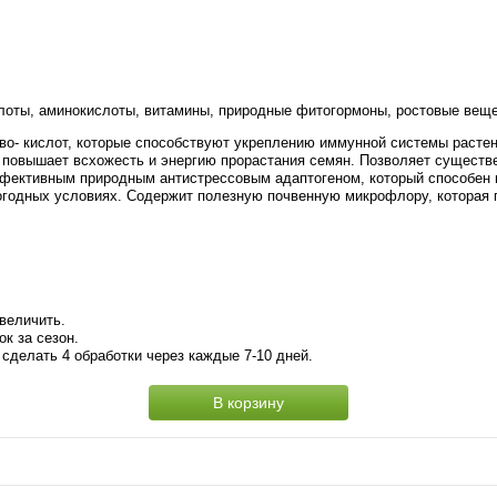
лоты, аминокислоты, витамины, природные фитогормоны, ростовые вещес
о- кислот, которые способствуют укреплению иммунной системы растени
, повышает всхожесть и энергию прорастания семян. Позволяет сущест
фективным природным антистрессовым адаптогеном, который способен 
огодных условиях. Содержит полезную почвенную микрофлору, которая 
величить.
к за сезон.
сделать 4 обработки через каждые 7-10 дней.
В корзину