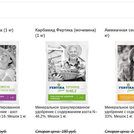
 (1 кг)
Карбамид Фертика (мочевина)
Аммиачная сел
(1 кг)
кг)
лированное
Минеральное гранулированное
Минеральное гр
ние - азот
удобрение с содержанием азота N–
удобрение с сод
16. Мешок 1 кг.
46,2%. Мешок 1 кг.
33%. Мешок 1 кг.
руб.
Старая цена:
180
руб.
Старая цена:
1