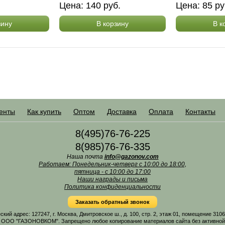
.
Цена:
140
руб.
Цена:
85
ру
зину
В корзину
В к
енты
Как купить
Оптом
Доставка
Оплата
Контакты
8(495)76-76-225
8(985)76-76-335
Наша почта
info@gazonov.com
Работаем: Понедельник-четверг с 10:00 до 18:00,
пятница - с 10:00 до 17:00
Наши награды и письма
Политика конфиденциальности
Заказать обратный звонок
 адрес: 127247, г. Москва, Дмитровское ш., д. 100, стр. 2, этаж 01, помещение 31
 ООО "ГАЗОНОВКОМ". Запрещено любое копирование материалов сайта без активной г