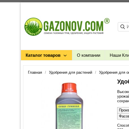
Каталог товаров
О компании
Наши Кл
Главная
Удобрения для растений
Удобрения для о
Удо
Высок
урожай
сохран
Прои
Фасо
Спосо