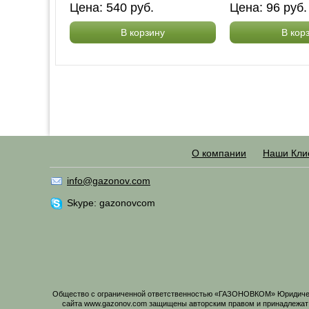
Цена:
540
руб.
Цена:
96
руб
В корзину
В кор
О компании
Наши Кли
info@gazonov.com
Skype: gazonovcom
Общество с ограниченной ответственностью «ГАЗОНОВКОМ» Юридический
сайта www.gazonov.com защищены авторским правом и принадлежат