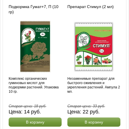
Подкормка Гумат+7, П (10
Препарат Стимул (2 мл)
гр)
Комплекс органических
Незаменимые препарат для
гуминовых кислот для
быстрого оживления и
подкормки растений. Упаковка
укрепления растений. Ампула 2
10 гр.
мл.
Старая цена:
18
руб.
Старая цена:
33
руб.
Цена:
14
руб.
Цена:
22
руб.
В корзину
В корзину