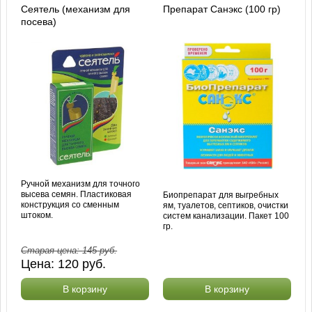
Сеятель (механизм для
Препарат Санэкс (100 гр)
посева)
Ручной механизм для точного
высева семян. Пластиковая
Биопрепарат для выгребных
конструкция со сменным
ям, туалетов, септиков, очистки
штоком.
систем канализации. Пакет 100
гр.
Старая цена:
145
руб.
Цена:
120
руб.
В корзину
В корзину