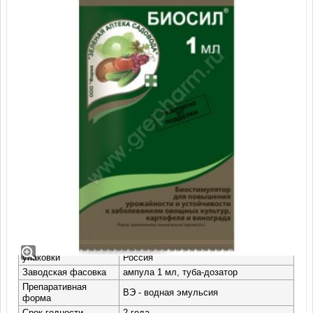
Препарат Биосил, ВЭ (1 мл) для
растений
Производитель
Фирма «Зеленая Аптека Садовода»,
упаковки
Россия
Заводская фасовка
ампула 1 мл, туба-дозатор
Препаративная
ВЭ - водная эмульсия
форма
Срок годности
2 года