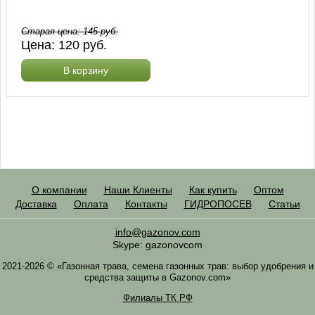
Старая цена:
145
руб.
Цена:
120
руб.
В корзину
О компании
Наши Клиенты
Как купить
Оптом
Доставка
Оплата
Контакты
ГИДРОПОСЕВ
Статьи
info@gazonov.com
Skype: gazonovcom
2021-2026 © «Газонная трава, семена газонных трав: выбор удобрения и
средства защиты в Gazonov.com»
Филиалы ТК РФ