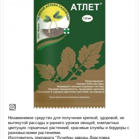
Препарат Атлет, ВР (1,5 мл)
Заводская упаковка
ампула 1,5 мл
Препаративная форма
водный раствор
Незаменимое средство для получения крепкой, здоровой, не
вытянутой рассады и раннего урожая овощей, компактных
цветущих горшечных растениий, красивые клумбы и бордюры с
разновысокими растениями.
Изготовитель препарата "Лучебны заводы Драсловка