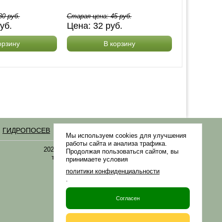
80
руб.
Старая цена:
45
руб.
уб.
Цена:
32
руб.
орзину
В корзину
ГИДРОПОСЕВ
Статьи
Мы используем cookies для улучшения
работы сайта и анализа трафика.
2021-2026 © «Газонная трава, семена газонных
Продолжая пользоваться сайтом, вы
трав: выбор удобрения и средства защиты в
принимаете условия
Gazonov.com»
политики конфиденциальности
.
Филиалы ТК РФ
Согласен