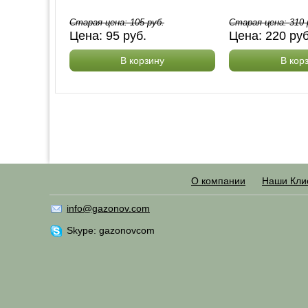
Старая цена:
105
руб.
Старая цена:
310
Цена:
95
руб.
Цена:
220
ру
В корзину
В кор
О компании
Наши Кли
info@gazonov.com
Skype: gazonovcom