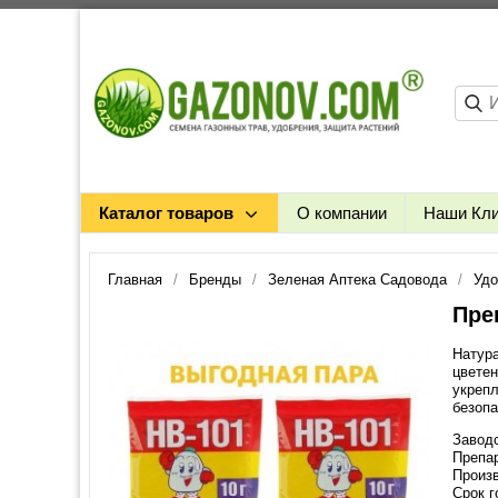
Каталог товаров
О компании
Наши Кл
Главная
Бренды
Зеленая Аптека Садовода
Удо
Преп
Натура
цветен
укрепл
безоп
Заводс
Препа
Произв
Срок г