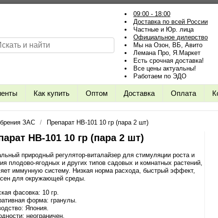
09:00 - 18:00
Доставка по всей России
Частные и Юр. лица
Официальное дилерство
Мы на Озон, ВБ, Авито
Лемана Про, Я.Маркет
Есть срочная доставка!
Все цены актуальны!
Работаем по ЭДО
иенты
Как купить
Оптом
Доставка
Оплата
К
брения ЗАС
Препарат HB-101 10 гр (пара 2 шт)
арат HB-101 10 гр (пара 2 шт)
льный природный регулятор-виталайзер для стимуляции роста и
ия плодово-ягодных и других типов садовых и комнатных растений,
яет иммунную систему. Низкая норма расхода, быстрый эффект,
асен для окружающей среды.
кая фасовка: 10 гр.
ративная форма: гранулы.
одство: Япония.
одности: неограничен.