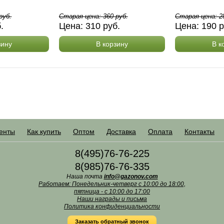
руб.
Старая цена:
360
руб.
Старая цена:
2
б.
Цена:
310
руб.
Цена:
190
р
зину
В корзину
В к
енты
Как купить
Оптом
Доставка
Оплата
Контакты
8(495)76-76-225
8(985)76-76-335
Наша почта
info@gazonov.com
Работаем: Понедельник-четверг с 10:00 до 18:00,
пятница - с 10:00 до 17:00
Наши награды и письма
Политика конфиденциальности
Заказать обратный звонок