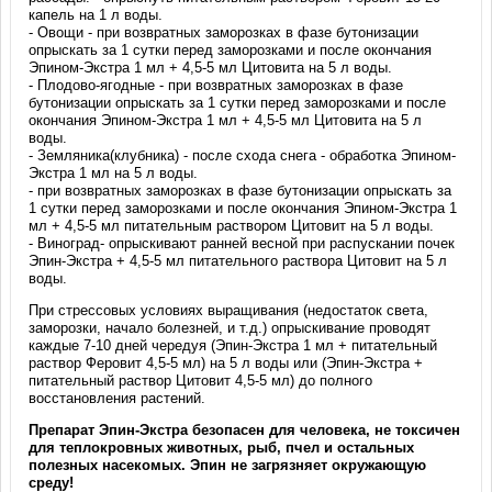
капель на 1 л воды.
- Овощи - при возвратных заморозках в фазе бутонизации
опрыскать за 1 сутки перед заморозками и после окончания
Эпином-Экстра 1 мл + 4,5-5 мл Цитовита на 5 л воды.
- Плодово-ягодные - при возвратных заморозках в фазе
бутонизации опрыскать за 1 сутки перед заморозками и после
окончания Эпином-Экстра 1 мл + 4,5-5 мл Цитовита на 5 л
воды.
- Земляника(клубника) - после схода снега - обработка Эпином-
Экстра 1 мл на 5 л воды.
- при возвратных заморозках в фазе бутонизации опрыскать за
1 сутки перед заморозками и после окончания Эпином-Экстра 1
мл + 4,5-5 мл питательным раствором Цитовит на 5 л воды.
- Виноград- опрыскивают ранней весной при распускании почек
Эпин-Экстра + 4,5-5 мл питательного раствора Цитовит на 5 л
воды.
При стрессовых условиях выращивания (недостаток света,
заморозки, начало болезней, и т.д.) опрыскивание проводят
каждые 7-10 дней чередуя (Эпин-Экстра 1 мл + питательный
раствор Феровит 4,5-5 мл) на 5 л воды или (Эпин-Экстра +
питательный раствор Цитовит 4,5-5 мл) до полного
восстановления растений.
Препарат Эпин-Экстра безопасен для человека, не токсичен
для теплокровных животных, рыб, пчел и остальных
полезных насекомых. Эпин не загрязняет окружающую
среду!