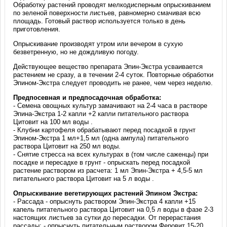
Обработку растений проводят мелкодисперным опрыскиванием
по зеленой поверхности листьев, равномерно смачивая всю
площадь. Готовый раствор используется только в день
приготовления.
Опрыскивание производят утром или вечером в сухую
безветренную, но не дождливую погоду.
Действующее вещество препарата Эпин-Экстра усваивается
растением не сразу, а в течении 2-4 суток. Повторные обработки
Эпином-Экстра следует проводить не ранее, чем через неделю.
Предпосевная и предпосадочная обработка:
- Семена овощных культур замачивают на 2-4 часа в растворе
Эпина-Экстра 1-2 капли +2 капли питательного раствора
Цитовит на 100 мл воды .
- Клубни картофеля обрабатывают перед посадкой в грунт
Эпином-Экстра 1 мл+1,5 мл (одна ампула) питательного
раствора Цитовит на 250 мл воды.
- Снятие стресса на всех культурах в (том числе саженцы) при
посадке и пересадке в грунт - опрыскать перед посадкой
растение раствором из расчета: 1 мл Эпин-Экстра + 4,5-5 мл
питательного раствора Цитовит на 5 л воды .
Опрыскивание вегетирующих растений Эпином Экстра:
- Рассада - опрыснуть раствором Эпин-Экстра 4 капли +15
капель питательного раствора Цитовит на 0,5 л воды в фазе 2-3
настоящих листьев за сутки до пересадки. От перерастания
рассады: - опрыснуть питательным раствором Феровит 15-20