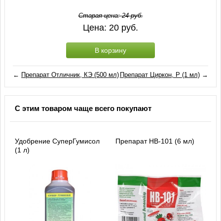
Старая цена:
24
руб.
Цена:
20
руб.
В корзину
←
Препарат Отличник, КЭ (500 мл)
Препарат Циркон, Р (1 мл)
→
С этим товаром чаще всего покупают
Удобрение СуперГумисол
Препарат HB-101 (6 мл)
(1 л)