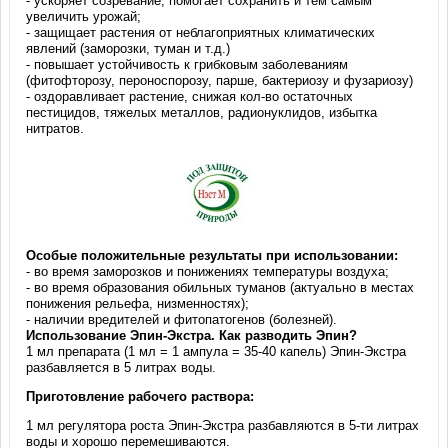
- ускоряет созревание, помогает сохранить и тем самым
увеличить урожай;
- защищает растения от неблагоприятных климатических
явлений (заморозки, туман и т.д.)
- повышает устойчивость к грибковым заболеваниям
(фитофторозу, пероноспорозу, парше, бактериозу и фузариозу)
- оздоравливает растение, снижая кол-во остаточных
пестицидов, тяжелых металлов, радионуклидов, избытка
нитратов.
Особые положительные результаты при использовании:
- во время заморозков и понижениях температуры воздуха;
- во время образования обильных туманов (актуально в местах
понижения рельефа, низменностях);
- наличии вредителей и фитопатогенов (болезней).
Использование Эпин-Экстра. Как разводить Эпин?
1 мл препарата (1 мл = 1 ампула = 35-40 капель) Эпин-Экстра
разбавляется в 5 литрах воды.
Приготовление рабочего раствора:
1 мл регулятора роста Эпин-Экстра разбавляются в 5-ти литрах
воды и хорошо перемешиваются.