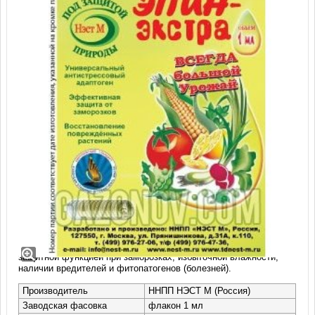
Регулятор роста и развития растений
Эпин-Экстра, раствор (1 мл)
Регулятор природного происхождения с ярко выраженной
защитной функцией при заморозках, избыточной влажности,
наличии вредителей и фитопатогенов (болезней).
Производитель
ННПП НЭСТ М (Россия)
Заводская фасовка
флакон 1 мл