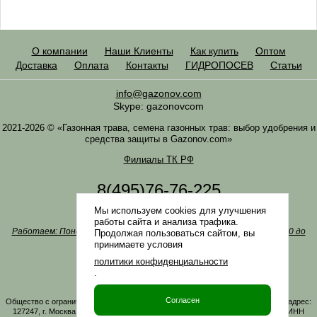
О компании
Наши Клиенты
Как купить
Оптом
Доставка
Оплата
Контакты
ГИДРОПОСЕВ
Статьи
info@gazonov.com
Skype: gazonovcom
2021-2026 © «Газонная трава, семена газонных трав: выбор удобрения и
средства защиты в Gazonov.com»
Филиалы ТК РФ
8(495)76-76-225
8(985)76-76-335
Мы используем cookies для улучшения
Наша почта
info@gazonov.com
работы сайта и анализа трафика.
Работаем: Понедельник-четверг с 10:00 до 18:00, пятница - с 10:00 до
Продолжая пользоваться сайтом, вы
17:00
принимаете условия
Наши награды и письма
политики конфиденциальности
Политика конфиденциальности
.
Заказать обратный звонок
Согласен
Общество с ограниченной ответственностью «ГАЗОНОВКОМ» Юридический адрес:
127247, г. Москва, Дмитровское ш., д. 100, стр. 2, этаж 01, помещение 3106 ИНН