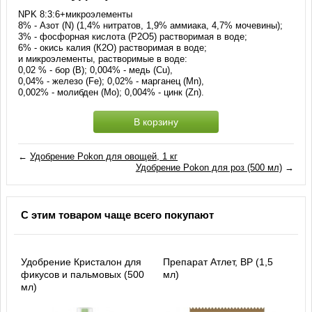
NPK 8:3:6+микроэлементы
8% - Азот (N) (1,4% нитратов, 1,9% аммиака, 4,7% мочевины);
3% - фосфорная кислота (Р2О5) растворимая в воде;
6% - окись калия (К2О) растворимая в воде;
и микроэлементы, растворимые в воде:
0,02 % - бор (В); 0,004% - медь (Cu),
0,04% - железо (Fe); 0,02% - марганец (Mn),
0,002% - молибден (Mo); 0,004% - цинк (Zn).
В корзину
←
Удобрение Pokon для овощей, 1 кг
Удобрение Pokon для роз (500 мл)
→
С этим товаром чаще всего покупают
Удобрение Кристалон для
Препарат Атлет, ВР (1,5
фикусов и пальмовых (500
мл)
мл)