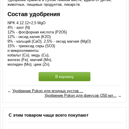
животных, пищевых продуктов, лекарств.
Состав удобрения
NPK 4:12:12+2,5 MgO
4% - азот (N)
12% - фосфорная кислота (P2O5)
12% - оксид калия (K2O)
9% - кальций (CaO), 2,5% - оксид магния (MgO)
15% - триоксид серы (SO3)
и микроэлементы:
кобальт (Co), медь (Cu),
железо (Fe), магний (Mn),
молиден (Mo), цинк (Zn).
В корзину
←
Удобрение Pokon для ягодных кустов ...
Удобрение Pokon для фикусов (250 мл...
→
С этим товаром чаще всего покупают