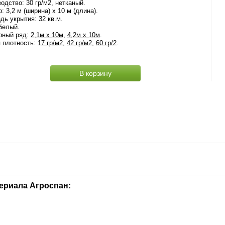
одство: 30 гр/м2, нетканый.
: 3,2 м (ширина) х 10 м (длина).
ь укрытия: 32 кв.м.
белый.
рный ряд:
2,1м х 10м
,
4,2м х 10м
.
 плотность:
17 гр/м2
,
42 гр/м2
,
60 гр/2
.
В корзину
ериала Агроспан: