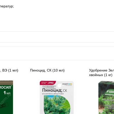
ператур;
, ВЭ (1 мл)
Пиноцид, СК (10 мл)
Удобрение Зел
хвойных (1 кг)