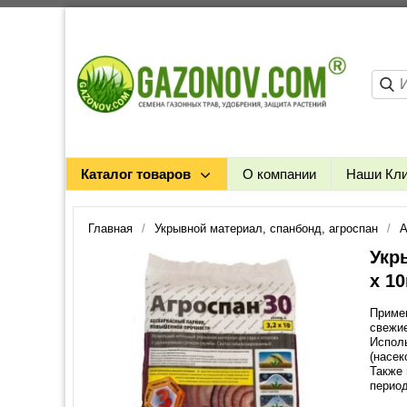
Каталог товаров
О компании
Наши Кл
Главная
Укрывной материал, спанбонд, агроспан
А
Укр
х 10
Примен
свежие
Исполь
(насек
Также 
период