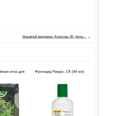
Укрывной материал Агроспан 30, белы...
→
ёная игла для
Фунгицид Ракурс, СК (48 мл)