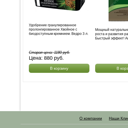
Удобрение гранулированное
пролонгированное Хвойное с
Мощный натуральн
биодоступным кремнием. Ведро 3 л.
роста и развития р
Быстрый эффект! А
Старая цена:
1180
руб.
Цена:
880
руб.
В корзину
В кор
О компании
Наши Кли