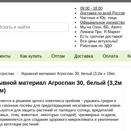
09:00 - 18:00
Доставка по всей России
Частные и Юр. лица
Официальное дилерство
Мы на Озон, ВБ, Авито
Лемана Про, Я.Маркет
Есть срочная доставка!
Все цены актуальны!
Работаем по ЭДО
иенты
Как купить
Оптом
Доставка
Оплата
К
гроспан
Укрывной материал Агроспан 30, белый (3,2м х 10м)
ывной материал Агроспан 30, белый (3,2м
м)
яется в решении целого комплекса проблем - укрывать грядки и
 газонные посевы для предотвращения негативного влияния извне.
зуется для защиты растений от палящего солнца, вредителей
омых, птиц, животных, некоторых соседей), чрезмерных осадков;
применяется для создания здорового микроклимата и увеличения
а вегетации растений.