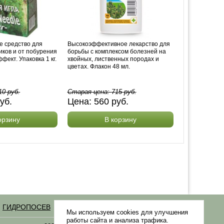
е средство для
Высокоэффективное лекарство для
иков и от побурения
борьбы с комплексом болезней на
фект. Упаковка 1 кг.
хвойных, лиственных породах и
цветах. Флакон 48 мл.
10
руб.
Старая цена:
715
руб.
уб.
Цена:
560
руб.
орзину
В корзину
ГИДРОПОСЕВ
Статьи
Мы используем cookies для улучшения
работы сайта и анализа трафика.