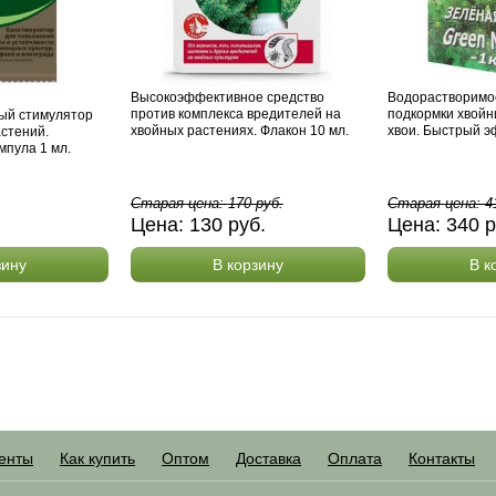
Высокоэффективное средство
Водорастворимо
против комплекса вредителей на
подкормки хвойн
ый стимулятор
хвойных растениях. Флакон 10 мл.
хвои. Быстрый эф
астений.
мпула 1 мл.
Старая цена:
170
руб.
Старая цена:
4
Цена:
130
руб.
Цена:
340
р
зину
В корзину
В к
енты
Как купить
Оптом
Доставка
Оплата
Контакты