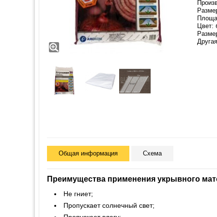
Произв
Размер
Площад
Цвет: 
Разме
Другая
Общая информация
Схема
Преимущества применения укрывного мат
Не гниет;
Пропускает солнечный свет;
Пропускает влагу;