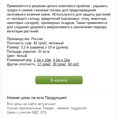
Применяется в решении целого комплекса проблем - укрывать
грядки и свежие газонные посевы для предотвращения
негативного влияния извне. Используется для защиты растений
от палящего солнца, вредителей (насекомых, птиц, животных,
некоторых соседей), чрезмерных осадков; Также применяется
для создания здорового микроклимата и увеличения периода
вегетации растений.
Производство: Россия.
Плотность суф: 42 гр/м2, нетканый.
Размер: 3,2 м (ширина) х 10 м (длина).
Площадь укрытия: 32 кв.м.
Цвет: белый.
Размерный ряд:
2,1м х 10м
,
4,2м х 11м
.
Другая плотность:
17 гр/м2
,
30 гр/м2
,
60 гр/2
.
В корзину
Низкие цены на всю Продукцию!
Все цены на сайте актуальны!
Только оригинальные Товары , никаких подделок!
Цены с учетом НДС 22%