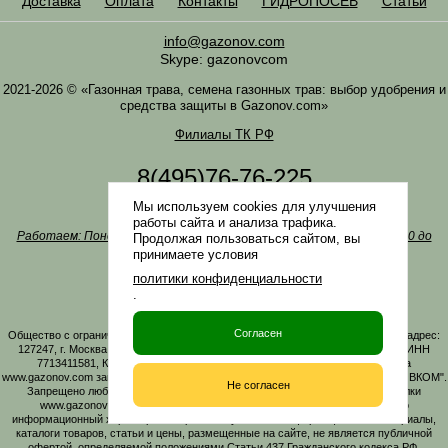
Доставка
Оплата
Контакты
ГИДРОПОСЕВ
Статьи
info@gazonov.com
Skype: gazonovcom
2021-2026 © «Газонная трава, семена газонных трав: выбор удобрения и
средства защиты в Gazonov.com»
Филиалы ТК РФ
8(495)76-76-225
8(985)76-76-335
Мы используем cookies для улучшения
Наша почта
info@gazonov.com
работы сайта и анализа трафика.
Работаем: Понедельник-четверг с 10:00 до 18:00, пятница - с 10:00 до
Продолжая пользоваться сайтом, вы
17:00
принимаете условия
Наши награды и письма
политики конфиденциальности
Политика конфиденциальности
.
Заказать обратный звонок
Согласен
Общество с ограниченной ответственностью «ГАЗОНОВКОМ» Юридический адрес:
127247, г. Москва, Дмитровское ш., д. 100, стр. 2, этаж 01, помещение 3106 ИНН
7713411581, КПП 771301001 ОГРН 1167746161219. Все материалы сайта
www.gazonov.com защищены авторским правом и принадлежат ООО "ГАЗОНОВКОМ".
Не согласен
Запрещено любое копирование материалов сайта без активной гиперссылки
www.gazonov.com. Данный сайт и его содержимое носит исключительно
информационный характер и ни при каких условиях информационные материалы,
каталоги товаров, статьи и цены, размещенные на сайте, не является публичной
офертой, определяемой положениями Статьи 437 Гражданского кодекса РФ.