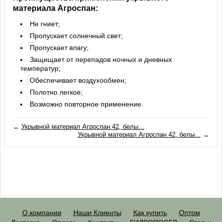
материала Агроспан:
Не гниет;
Пропускает солнечный свет;
Пропускает влагу;
Защищает от перепадов ночных и дневных
температур;
Обеспечивает воздухообмен;
Полотно легкое;
Возможно повторное применение.
←
Укрывной материал Агроспан 42, белы...
Укрывной материал Агроспан 42, белы...
→
О компании
Наши Клиенты
Как купить
Оптом