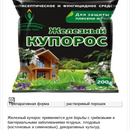
Железный купорос Доктор Грин, РП
(200 гр)
Заводская фасовка
пакет 200 гр
Препаративная форма
растворимый порошок
Железный купорос применяется для борьбы с грибковыми и
бактериальными заболеваниями ягодных, плодовых
(косточковых и семечковых), декоративных культур,