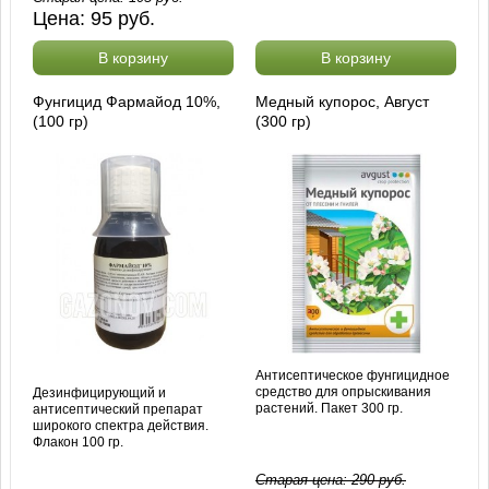
Цена:
95
руб.
В корзину
В корзину
Фунгицид Фармайод 10%,
Медный купорос, Август
(100 гр)
(300 гр)
Антисептическое фунгицидное
средство для опрыскивания
Дезинфицирующий и
растений. Пакет 300 гр.
антисептический препарат
широкого спектра действия.
Флакон 100 гр.
Старая цена:
290
руб.