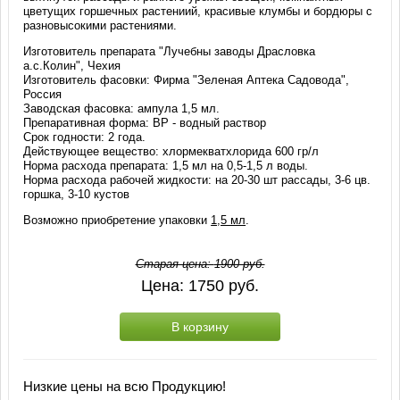
цветущих горшечных растениий, красивые клумбы и бордюры с
разновысокими растениями.
Изготовитель препарата "Лучебны заводы Драсловка
а.с.Колин", Чехия
Изготовитель фасовки: Фирма "Зеленая Аптека Садовода",
Россия
Заводская фасовка: ампула 1,5 мл.
Препаративная форма: ВР - водный раствор
Срок годности: 2 года.
Действующее вещество: хлормекватхлорида 600 гр/л
Норма расхода препарата: 1,5 мл на 0,5-1,5 л воды.
Норма расхода рабочей жидкости: на 20-30 шт рассады, 3-6 цв.
горшка, 3-10 кустов
Возможно приобретение упаковки
1,5 мл
.
Старая цена:
1900
руб.
Цена:
1750
руб.
В корзину
Низкие цены на всю Продукцию!