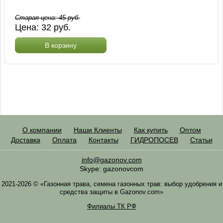
Старая цена:
45
руб.
Цена:
32
руб.
В корзину
О компании
Наши Клиенты
Как купить
Оптом
Доставка
Оплата
Контакты
ГИДРОПОСЕВ
Статьи
info@gazonov.com
Skype: gazonovcom
2021-2026 © «Газонная трава, семена газонных трав: выбор удобрения и
средства защиты в Gazonov.com»
Филиалы ТК РФ