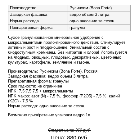
Производство
Русинхим (Bona Forte)
Заводская фасовка
ведро объем 3 литра
Норма расхода
одно внесение за сезон
Препаративная форма
гранулы
Сухое гранулированное минеральное удобрение с
микроэлементами пролонгированного действия. Стимулирует
активный рост и плодоношение. Уникальный состав с
биодоступным кремнием. Без нитратов и хлора! Используется
на ягодных, овощных, плодовых, декоративных, цветочных
культурах, картофеле, землянике и газоне.
Производитель: Русинхим (Bona Forte), Россия.
Заводская фасовка: ведро объем 3 литра.
Препаративная форма: гранулы
Срок годности: не ограничен
NPK: 7,5:7,5:7,5 + микроэлементы
NPK макро: азот (N) - 7,5 %, фосфор (P2O5) - 7,5 %, калий
(K2O) - 7,5 %
Норма расхода: одно внесение за сезон.
Возможно приобретение упаковки
ведро 1л
.
Старая цена:
960
руб.
Цена:
880
руб.