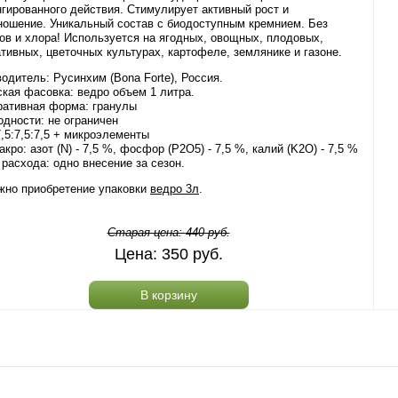
гированного действия. Стимулирует активный рост и
ошение. Уникальный состав с биодоступным кремнием. Без
ов и хлора! Используется на ягодных, овощных, плодовых,
тивных, цветочных культурах, картофеле, землянике и газоне.
одитель: Русинхим (Bona Forte), Россия.
кая фасовка: ведро объем 1 литра.
ративная форма: гранулы
одности: не ограничен
,5:7,5:7,5 + микроэлементы
кро: азот (N) - 7,5 %, фосфор (P2O5) - 7,5 %, калий (K2O) - 7,5 %
расхода: одно внесение за сезон.
жно приобретение упаковки
ведро 3л
.
Старая цена:
440
руб.
Цена:
350
руб.
В корзину