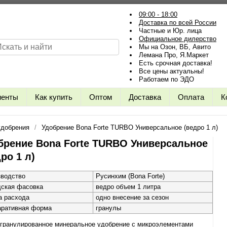
09:00 - 18:00
Доставка по всей России
Частные и Юр. лица
Официальное дилерство
Мы на Озон, ВБ, Авито
Лемана Про, Я.Маркет
Есть срочная доставка!
Все цены актуальны!
Работаем по ЭДО
иенты
Как купить
Оптом
Доставка
Оплата
К
удобрения
Удобрение Bona Forte TURBO Универсальное (ведро 1 л)
брение Bona Forte TURBO Универсальное
ро 1 л)
зводство
Русинхим (Bona Forte)
дская фасовка
ведро объем 1 литра
а расхода
одно внесение за сезон
аративная форма
гранулы
 гранулированное минеральное удобрение с микроэлементами