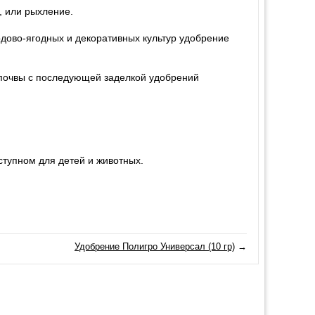
, или рыхление.
одово-ягодных и декоративных культур удобрение
 почвы с последующей заделкой удобрений
ступном для детей и животных.
Удобрение Полигро Универсал (10 гр)
→