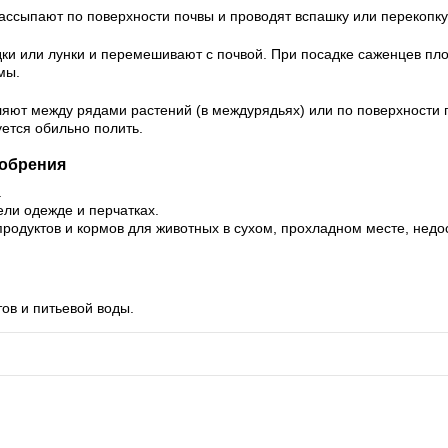
ссыпают по поверхности почвы и проводят вспашку или перекопку
дки или лунки и перемешивают с почвой. При посадке саженцев пл
мы.
яют между рядами растений (в междурядьях) или по поверхности
ется обильно полить.
добрения
.
ели одежде и перчатках.
продуктов и кормов для животных в сухом, прохладном месте, недо
ов и питьевой воды.