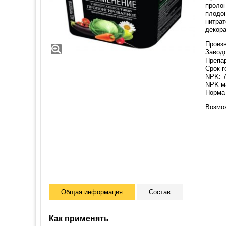
пролон
плодон
нитрат
декора
Произв
Заводс
Препа
Срок г
NPK: 7
NPK ма
Норма 
Возмо
Общая информация
Состав
Как применять