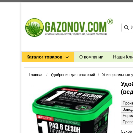
Каталог товаров
О компании
Наши Кл
Главная
Удобрения для растений
Универсальные 
Удо
(вед
Прои
Заво
Норм
Преп
Сухое