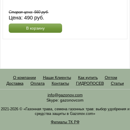
Старая цена:
560
руб.
Цена:
490
руб.
В корзину
О компании
Наши Клиенты
Как купить
Оптом
Доставка
Оплата
Контакты
ГИДРОПОСЕВ
Статьи
info@gazonov.com
Skype: gazonovcom
2021-2026 © «Газонная трава, семена газонных трав: выбор удобрения и
средства защиты в Gazonov.com»
Филиалы ТК РФ