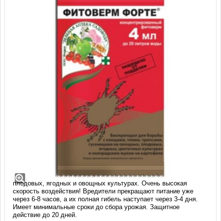
Препарат Фитоверм Форте, КЭ (4 мл)
Фитоверм Форте, КЭ - биологический инсектоакарицидный
препарат для эффективного уничтожения клещей и
листогрызущих насекомых на цветочно-декоративных,
плодовых, ягодных и овощных культурах. Очень высокая
скорость воздействия! Вредители прекращают питание уже
через 6-8 часов, а их полная гибель наступает через 3-4 дня.
Имеет минимальные сроки до сбора урожая. Защитное
действие до 20 дней.