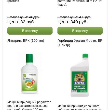
граммов.
растений. Упаковка 10 гр х 2 шт
(пара).
Старая цена:
44
руб.
Старая цена:
430
руб.
Цена:
32
руб.
Цена:
340
руб.
В корзину
В корзину
Янтарин, ВРК (100 мл)
Гербицид Ураган Форте, ВР
(1 литр)
Мощный природный регулятор
роста и развития всех видов
Мощный гербицид сплошного
растений. Флакон 100 мл.
действия от сорняков, кустов и