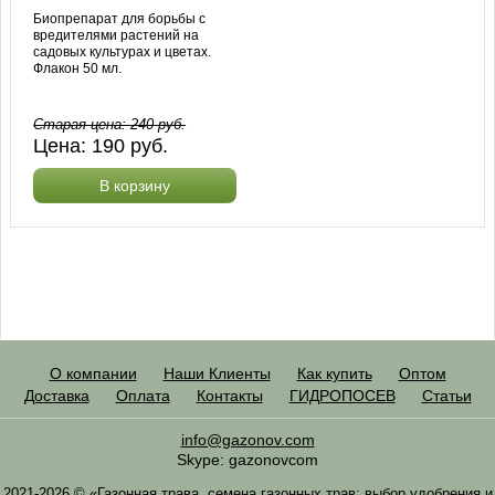
Биопрепарат для борьбы с
вредителями растений на
садовых культурах и цветах.
Флакон 50 мл.
Старая цена:
240
руб.
Цена:
190
руб.
В корзину
О компании
Наши Клиенты
Как купить
Оптом
Доставка
Оплата
Контакты
ГИДРОПОСЕВ
Статьи
info@gazonov.com
Skype: gazonovcom
2021-2026 © «Газонная трава, семена газонных трав: выбор удобрения и