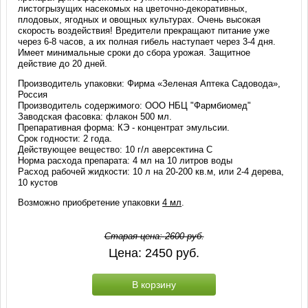
листогрызущих насекомых на цветочно-декоративных,
плодовых, ягодных и овощных культурах. Очень высокая
скорость воздействия! Вредители прекращают питание уже
через 6-8 часов, а их полная гибель наступает через 3-4 дня.
Имеет минимальные сроки до сбора урожая. Защитное
действие до 20 дней.
Производитель упаковки: Фирма «Зеленая Аптека Садовода»,
Россия
Производитель содержимого: ООО НБЦ "Фармбиомед"
Заводская фасовка: флакон 500 мл.
Препаративная форма: КЭ - концентрат эмульсии.
Срок годности: 2 года.
Действующее вещество: 10 г/л аверсектина С
Норма расхода препарата: 4 мл на 10 литров воды
Расход рабочей жидкости: 10 л на 20-200 кв.м, или 2-4 дерева,
10 кустов
Возможно приобретение упаковки
4 мл
.
Старая цена:
2600
руб.
Цена:
2450
руб.
В корзину