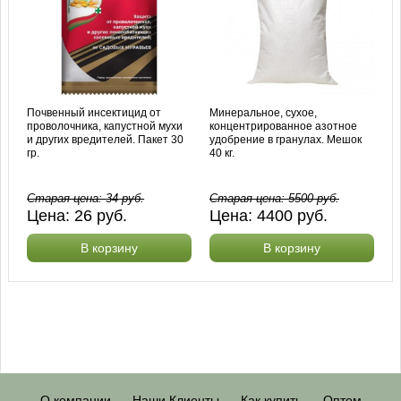
Почвенный инсектицид от
Минеральное, сухое,
проволочника, капустной мухи
концентрированное азотное
и других вредителей. Пакет 30
удобрение в гранулах. Мешок
гр.
40 кг.
Старая цена:
34
руб.
Старая цена:
5500
руб.
Цена:
26
руб.
Цена:
4400
руб.
В корзину
В корзину
О компании
Наши Клиенты
Как купить
Оптом