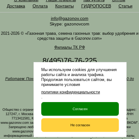
Доставка
Оплата
Контакты
ГИДРОПОСЕВ
Статьи
info@gazonov.com
Skype: gazonovcom
2021-2026 © «Газонная трава, семена газонных трав: выбор удобрения и
средства защиты в Gazonov.com»
Филиалы ТК РФ
8(495)76-76-225
8(985)76-76-335
Мы используем cookies для улучшения
Наша почта
info@gazonov.com
работы сайта и анализа трафика.
Работаем: Понедельник-четверг с 10:00 до 18:00, пятница - с 10:00 до
Продолжая пользоваться сайтом, вы
17:00
принимаете условия
Наши награды и письма
политики конфиденциальности
Политика конфиденциальности
.
Заказать обратный звонок
Согласен
Общество с ограниченной ответственностью «ГАЗОНОВКОМ» Юридический адрес:
127247, г. Москва, Дмитровское ш., д. 100, стр. 2, этаж 01, помещение 3106 ИНН
7713411581, КПП 771301001 ОГРН 1167746161219. Все материалы сайта
www.gazonov.com защищены авторским правом и принадлежат ООО "ГАЗОНОВКОМ".
Не согласен
Запрещено любое копирование материалов сайта без активной гиперссылки
www.gazonov.com. Данный сайт и его содержимое носит исключительно
информационный характер и ни при каких условиях информационные материалы,