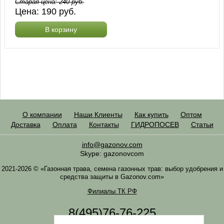
Старая цена:
240
руб.
Цена:
190
руб.
В корзину
О компании
Наши Клиенты
Как купить
Оптом
Доставка
Оплата
Контакты
ГИДРОПОСЕВ
Статьи
info@gazonov.com
Skype: gazonovcom
2021-2026 © «Газонная трава, семена газонных трав: выбор удобрения и
средства защиты в Gazonov.com»
Филиалы ТК РФ
8(495)76-76-225