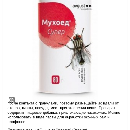
Мухоед Супер, Г (80 гр)
Высокоэффективное инсектицидное средство для быстрого
уничтожения летающих вредителей на кухне, летних террасах,
беседках. Насекомые погибают в течение нескольких минут
после контакта с гранулами, поэтому размещайте их вдали от
столов, плиты, посуды, мест приготовления пищи. Препарат
содержит пищевые добавки, привлекающие насекомых. Можно
использовать в виде пасты для обработки оконных рам и
плафонов.