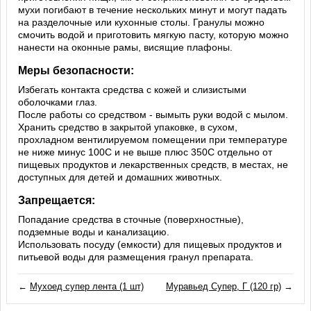
мухи погибают в течение нескольких минут и могут падать
на разделочные или кухонные столы. Гранулы можно
смочить водой и приготовить мягкую пасту, которую можно
нанести на оконные рамы, висящие плафоны.
Меры безопасности:
Избегать контакта средства с кожей и слизистыми
оболочками глаз.
После работы со средством - вымыть руки водой с мылом.
Хранить средство в закрытой упаковке, в сухом,
прохладном вентилируемом помещении при температуре
не ниже минус 100С и не выше плюс 350С отдельно от
пищевых продуктов и лекарственных средств, в местах, не
доступных для детей и домашних животных.
Запрещается:
Попадание средства в сточные (поверхностные),
подземные воды и канализацию.
Использовать посуду (емкости) для пищевых продуктов и
питьевой воды для размещения гранул препарата.
←
Мухоед супер лента (1 шт)
Муравьед Супер, Г (120 гр)
→