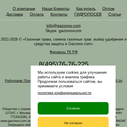
О компании
Наши Клиенты
Как купить
Оптом
Доставка
Оплата
Контакты
ГИДРОПОСЕВ
Статьи
info@gazonov.com
Skype: gazonovcom
2021-2026 © «Газонная трава, семена газонных трав: выбор удобрения и
средства защиты в Gazonov.com»
Филиалы ТК РФ
8(495)76-76-225
8(985)76-76-335
Мы используем cookies для улучшения
Наша почта
info@gazonov.com
работы сайта и анализа трафика.
Работаем: Понедельник-четверг с 10:00 до 18:00, пятница - с 10:00 до
Продолжая пользоваться сайтом, вы
17:00
принимаете условия
Наши награды и письма
политики конфиденциальности
Политика конфиденциальности
.
Заказать обратный звонок
Согласен
Общество с ограниченной ответственностью «ГАЗОНОВКОМ» Юридический адрес:
127247, г. Москва, Дмитровское ш., д. 100, стр. 2, этаж 01, помещение 3106 ИНН
7713411581, КПП 771301001 ОГРН 1167746161219. Все материалы сайта
www.gazonov.com защищены авторским правом и принадлежат ООО "ГАЗОНОВКОМ".
Не согласен
Запрещено любое копирование материалов сайта без активной гиперссылки