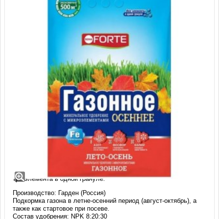
Удобрение Бона Форте газон осень (5
кг)
Комплексное минеральное сухое гранулированное удобрение,
три элемента в одной грануле.
Производство: Гарден (Россия)
Подкормка газона в летне-осенний период (август-октябрь), а
также как стартовое при посеве.
Состав удобрения: NPK 8:20:30