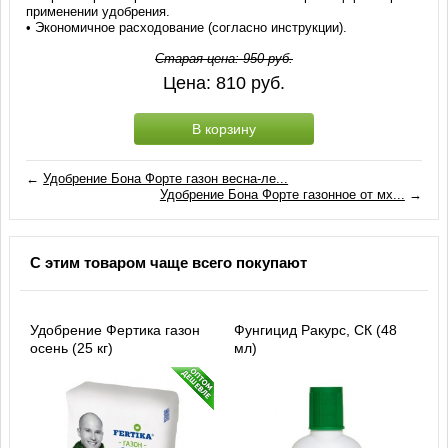
применении удобрения.
• Экономичное расходование (согласно инструкции).
Старая цена:
950
руб.
Цена:
810
руб.
В корзину
←
Удобрение Бона Форте газон весна-ле...
Удобрение Бона Форте газонное от мх...
→
С этим товаром чаще всего покупают
Удобрение Фертика газон
Фунгицид Ракурс, СК (48
осень (25 кг)
мл)