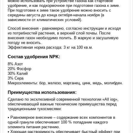
можно использовать при устройстве газона как стартовое
удобрение, и как подкормочное при подготовке газона к зиме.
При подготовке к зиме такое удобрение можно вносить с
середины августа до конца октября-начала ноября (в
зависимости от климатических условий).
Способ внесения - равномерно, согласно инструкции и исходя
из потребностей растения, в верхний слой почвы. После
внесения газон необходимо полить. В жаркую и засушливую
погоду не вносить.
Эффективная норма расхода: 3 кг на 100 кв.м.
Состав удобрения NPK:
8% Азот
20% Фосфор
30% Калий
3% Сера
Микроэлементы: бор, железо, марганец, цинк, медь, молибден.
Преимущества использования:
Сделано по эксклюзивной современной технологии «All iog»,
обеспечивающей важные технические преимущества перед
традиционными тукосмесями:
• Равномерное внесение – содержание всех компонентов в
одной грануле обеспечивает 100 % попадание каждого
элемента питания растению.
• Хорошая растворимость обеспечивает быстрый эффект при