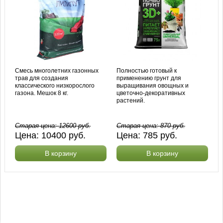
Смесь многолетних газонных
Полностью готовый к
трав для создания
применению грунт для
классического низкорослого
выращивания овощных и
газона. Мешок 8 кг.
цветочно-декоративных
растений.
Старая цена:
12600
руб.
Старая цена:
870
руб.
Цена:
10400
руб.
Цена:
785
руб.
В корзину
В корзину