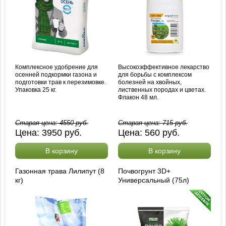
Комплексное удобрение для
Высокоэффективное лекарство
осенней подкормки газона и
для борьбы с комплексом
подготовки трав к перезимовке.
болезней на хвойных,
Упаковка 25 кг.
лиственных породах и цветах.
Флакон 48 мл.
Старая цена:
4550
руб.
Старая цена:
715
руб.
Цена:
3950
руб.
Цена:
560
руб.
В корзину
В корзину
Газонная трава Лилипут (8
Почвогрунт 3D+
кг)
Универсальный (75л)