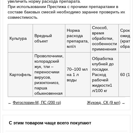
увеличить норму расхода препарата.
При использовании Престижа с прочими препаратами в
составе баковых смесей необходимо заранее проверить их
совместимость.
Способ,
Норма
Срок
время
Вредный
расхода
ожида
Культура
обработки,
объект
препарата,
(кратн
особенности
мл/л
обраб
применения
Проволочники,
Обработка
колорадский
клубней до
жук, тли –
70–100 мл
посадки.
переносчики
Картофель
на 1 л
Расход
60 (1)
вирусов,
воды
рабочей
ризоктониоз,
жидкости1
парша
л/100 кг
обыкновенная
←
Фитоспорин-М, ПС (200 гр)
Жукоед, СК (9 мл)
→
С этим товаром чаще всего покупают