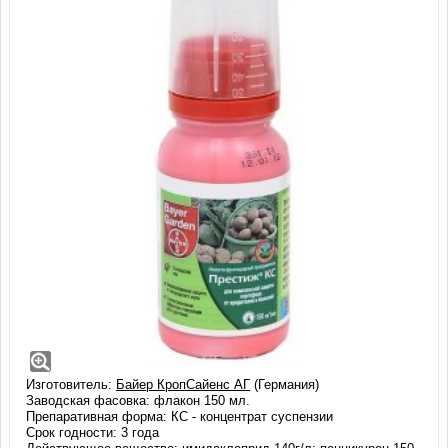
Престиж, КС (150 мл)
Уникальный оригинальный препарат для предпосадочного
опрыскивания клубней картофеля от вредителей и болезней.
Незаменимый помощник для получения здорового урожая.
Изготовитель:
Байер КропСайенс АГ
(Германия)
Заводская фасовка: флакон 150 мл.
Препаративная форма: КС - концентрат суспензии
Срок годности: 3 года