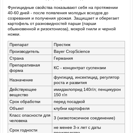
Фунгицидные свойства показывают себя на протяжении
40-60 дней - после появления молодых всходов до
созревания и получения урожая. Защищает и оберегает
картофель от разновидностей парши (парши
обыкновенной и ризоктониоза), мокрой гнили и черной
ножки.
Препарат
Престиж
Производитель
Bayer CropScience
Страна
Германия
Препаративная
КС - концентрат суспензии
форма
фунгицид, инсектицид, регулятор
Назначение
роста и развития
Действующее
имидаклоприд 140г/л; пенцикурон
вещество
150 г/л
Срок обработки
перед посадкой
Объект
клубни картофеля
Класс опасности для
3 (низкотоксичное соединение)
человека
не менее 3-х лет с даты
Срок годности
производства