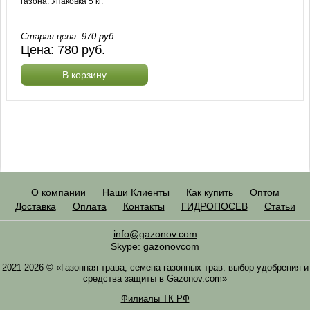
газона. Упаковка 5 кг.
Старая цена:
970
руб.
Цена:
780
руб.
В корзину
О компании
Наши Клиенты
Как купить
Оптом
Доставка
Оплата
Контакты
ГИДРОПОСЕВ
Статьи
info@gazonov.com
Skype: gazonovcom
2021-2026 © «Газонная трава, семена газонных трав: выбор удобрения и
средства защиты в Gazonov.com»
Филиалы ТК РФ