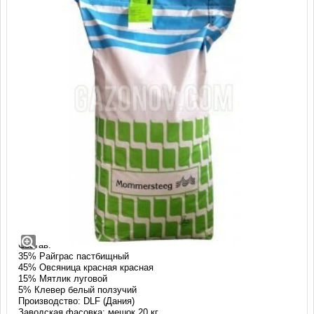
Газонная трава Сиеста (20 кг) с белым
клевером
Смесь: СИЕСТА
Состав:
35% Райграс пастбищный
45% Овсяница красная красная
15% Мятлик луговой
5% Клевер белый ползучий
Производство: DLF (Дания)
Заводская фасовка: мешок 20 кг.