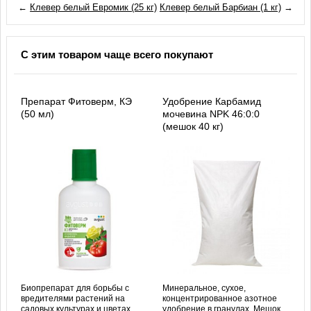
←
Клевер белый Евромик (25 кг)
Клевер белый Барбиан (1 кг)
→
С этим товаром чаще всего покупают
Препарат Фитоверм, КЭ
Удобрение Карбамид
(50 мл)
мочевина NPK 46:0:0
(мешок 40 кг)
Биопрепарат для борьбы с
Минеральное, сухое,
вредителями растений на
концентрированное азотное
садовых культурах и цветах.
удобрение в гранулах. Мешок