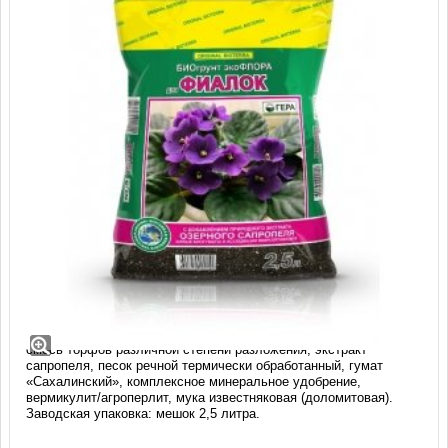
Биогрунт для фиалок, сенполий (2,5
литров)
Состав:
смесь торфов различной степени разложения, экстракт
сапропеля, песок речной термически обработанный, гумат
«Сахалинский», комплексное минеральное удобрение,
вермикулит/агроперлит, мука известняковая (доломитовая).
Заводская упаковка: мешок 2,5 литра.