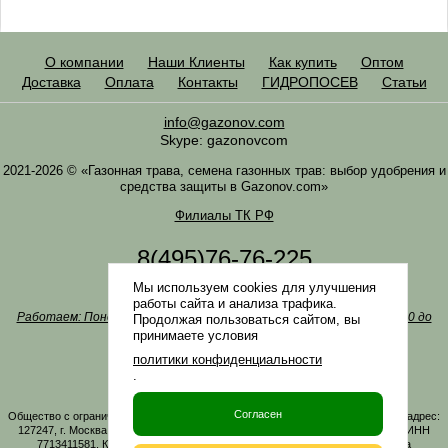
О компании
Наши Клиенты
Как купить
Оптом
Доставка
Оплата
Контакты
ГИДРОПОСЕВ
Статьи
info@gazonov.com
Skype: gazonovcom
2021-2026 © «Газонная трава, семена газонных трав: выбор удобрения и
средства защиты в Gazonov.com»
Филиалы ТК РФ
8(495)76-76-225
8(985)76-76-335
Мы используем cookies для улучшения
Наша почта
info@gazonov.com
работы сайта и анализа трафика.
Работаем: Понедельник-четверг с 10:00 до 18:00, пятница - с 10:00 до
Продолжая пользоваться сайтом, вы
17:00
принимаете условия
Наши награды и письма
политики конфиденциальности
Политика конфиденциальности
.
Заказать обратный звонок
Согласен
Общество с ограниченной ответственностью «ГАЗОНОВКОМ» Юридический адрес:
127247, г. Москва, Дмитровское ш., д. 100, стр. 2, этаж 01, помещение 3106 ИНН
7713411581, КПП 771301001 ОГРН 1167746161219. Все материалы сайта