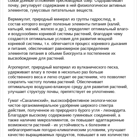
собой донные отложения пресноводных озер. Оздоравливает
почву, регулирует содержание в ней физиологически активных
элементов, гумусовых питательных веществ.
Вермикулит, природный минерал из группы гидрослюд, в
состав которого входят полезные элементы питания (калий,
кальций, магний, железо и др.), определяет оптимальный влаго-
и воздухообмен корневой системы растений, благодаря чему
создаются оптимальные условия для развития мощной
корневой системы, т.к. облегчается процесс корневого дыхания
и питания, обеспечивает равномерное распределение
элементов питания в объеме Биогрунта и постепенное их
высвобождение для растений.
Агроперлит, природный материал из вулканического песка,
удерживает влагу в почве в несколько раз больше
собственного веса и легко отдает ее растениям, что позволяет
сократить частоту полива растений. Обеспечивает
оптимальную воздушно-влажную среду для развития растений,
улучшает структуру почвы, препятствует ее уплотнению.
Гумат «Сахалинский», высокоэффективное экологи-чески
чистое органоминеральное удобрение широкого спектра
действия, полученное из природного бурого угля - леонардита.
Благодаря высокому содержанию гуминовых соединений, а
также наличию микроэлементов, он повышает адаптационные
возможности растений - их устойчивость к болезням и
неблагоприятным погодно-климатическим условиям, улучшает
качество выращиваемых продуктов, повышает в них количество