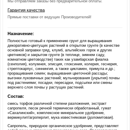
Мы отправляем заказы без предварительной оплаты.
Гарантия качества
Прямые поставки от ведущих Производителей!
Назначение:
Полностью готовый к применению грунт для выращивания
декоративно-цветущих растений в открытом грунте (в качестве
основной заправки гряд, клумб, альпийских горок и других
цветников) и закрытом грунте (в теплице, зимнем саду,
комнатном цветоводстве) таких как узамбарская фиалка
(сенполия), колумнея, эписция, глоксиния, колерия, геснерия,
стрептокарпус, синнингия, а также цикламен, примула и др.;
проращивания семян; выращивания цветочной рассады;
выгонки луковичных растений; мульчирования (укрытия) почвы
под растениями; посадки, пересадки, подсыпки или смены
верхнего слоя почвы у растущих растений.
Состав:
смесь торфов различной степени разложения, экстракт
сапропеля, песок речной термически обработанный, гумат
«Сахалинский», комплексное минеральное удобрение,
вермикулит/агроперлит, мука известняковая (доломитовая).
Сапропель, природное органическое удобрение, представляет