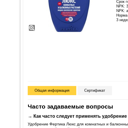
Срок г
NPK: 3
NPK: а
Норма 
3 неде
Общая информация
Сертификат
Часто задаваемые вопросы
→ Как часто следует применять удобрение
Удобрение Фертика Люкс для комнатных и балконных