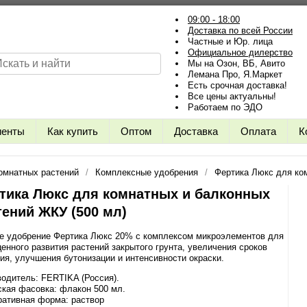
09:00 - 18:00
Доставка по всей России
Частные и Юр. лица
Официальное дилерство
Мы на Озон, ВБ, Авито
Лемана Про, Я.Маркет
Есть срочная доставка!
Все цены актуальны!
Работаем по ЭДО
иенты
Как купить
Оптом
Доставка
Оплата
К
омнатных растений
Комплексные удобрения
Фертика Люкс для ко
тика Люкс для комнатных и балконных
тений ЖКУ (500 мл)
е удобрение Фертика Люкс 20% с комплексом микроэлементов для
енного развития растений закрытого грунта, увеличения сроков
ия, улучшения бутонизации и интенсивности окраски.
одитель: FERTIKA (Россия).
кая фасовка: флакон 500 мл.
ративная форма: раствор