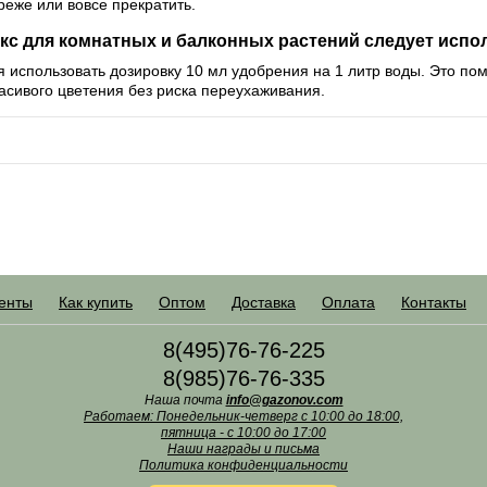
еже или вовсе прекратить.
кс для комнатных и балконных растений следует испо
 использовать дозировку 10 мл удобрения на 1 литр воды. Это п
асивого цветения без риска переухаживания.
енты
Как купить
Оптом
Доставка
Оплата
Контакты
8(495)76-76-225
8(985)76-76-335
Наша почта
info@gazonov.com
Работаем: Понедельник-четверг с 10:00 до 18:00,
пятница - с 10:00 до 17:00
Наши награды и письма
Политика конфиденциальности