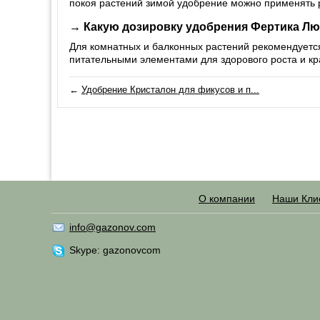
покоя растений зимой удобрение можно применять р
→ Какую дозировку удобрения Фертика Лю
Для комнатных и балконных растений рекомендуется
питательными элементами для здорового роста и кр
←
Удобрение Кристалон для фикусов и п...
О компании
Наши Кли
info@gazonov.com
Skype: gazonovcom