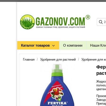
Каталог товаров
О компании
Наши Кл
Главная
Удобрения для растений
Удобрения для к
Фер
рас
Жидко
полноц
цветен
Произв
Заводс
Препа