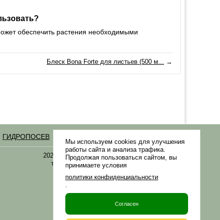
льзовать?
оможет обеспечить растения необходимыми
Блеск Bona Forte для листьев (500 м...
→
ГИДРОПОСЕВ
Статьи
Мы используем cookies для улучшения
работы сайта и анализа трафика.
2021-2026 © «Газонная трава, семена газонных
Продолжая пользоваться сайтом, вы
трав: выбор удобрения и средства защиты в
принимаете условия
Gazonov.com»
политики конфиденциальности
.
Филиалы ТК РФ
Согласен