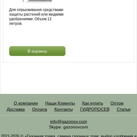
Для опрыскивания средствами
защиты растений или жидкими
удобрениями. Объем 12
литров.
В корзину
О компании
Наши Клиенты
Как купить
Оптом
Доставка
Оплата
Контакты
ГИДРОПОСЕВ
Статьи
info@gazonov.com
Skype: gazonovcom
2021-2026 © «Газонная трава, семена газонных трав: выбор удобрения и