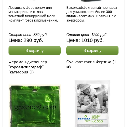
Ловушка с феромоном для
Высокоэффективный препарат
мониторинга и отлова
для уничтожения более 300
томатной минирующей моли.
видов насекомых. Флакон 1 л с
Комплект готов к применению.
эжектором.
Старая цена:
380
руб.
Старая цена:
1290
руб.
Цена:
290
руб.
Цена:
1010
руб.
В корзину
В корзину
Феромон-диспенсер
Сульфат калия Фертика (1
"короед-типограф"
кг)
(категория D)