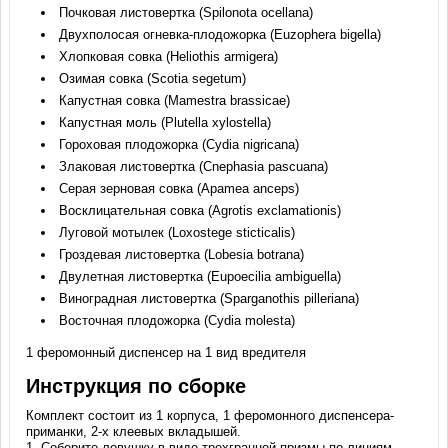
Почковая листовертка (Spilonota ocellana)
Двухполосая огневка-плодожорка (Euzophera bigella)
Хлопковая совка (Heliothis armigera)
Озимая совка (Scotia segetum)
Капустная совка (Mamestra brassicae)
Капустная моль (Plutella xylostella)
Гороховая плодожорка (Cydia nigricana)
Злаковая листовертка (Cnephasia pascuana)
Серая зерновая совка (Apamea anceps)
Восклицательная совка (Agrotis exclamationis)
Луговой мотылек (Loxostege sticticalis)
Гроздевая листовертка (Lobesia botrana)
Двулетная листовертка (Eupoecilia ambiguella)
Виноградная листовертка (Sparganothis pilleriana)
Восточная плодожорка (Cydia molesta)
1 феромонный диспенсер на 1 вид вредителя
Инструкция по сборке
Комплект состоит из 1 корпуса, 1 феромонного диспенсера-
приманки, 2-х клеевых вкладышей.
1. Соберите ловушку в виде трехгранной призмы по линиям