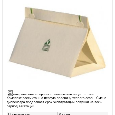
Комплект ловушки Дельта с
феромоном категории А
Экологически чистое средство без вредных веществ для
защиты растений и борьбы с насекомыми-вредителями.
Комплект рассчитан на первую половину теплого сезон. Смена
диспенсера продлевает срок эксплуатации ловушки на весь
период вегетации.
Производство
Россия