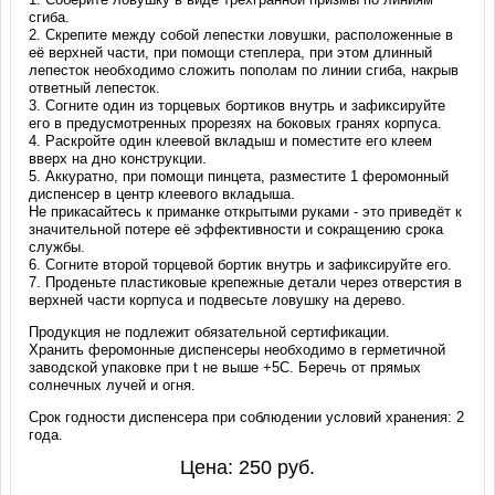
сгиба.
2. Скрепите между собой лепестки ловушки, расположенные в
её верхней части, при помощи степлера, при этом длинный
лепесток необходимо сложить пополам по линии сгиба, накрыв
ответный лепесток.
3. Согните один из торцевых бортиков внутрь и зафиксируйте
его в предусмотренных прорезях на боковых гранях корпуса.
4. Раскройте один клеевой вкладыш и поместите его клеем
вверх на дно конструкции.
5. Аккуратно, при помощи пинцета, разместите 1 феромонный
диспенсер в центр клеевого вкладыша.
Не прикасайтесь к приманке открытыми руками - это приведёт к
значительной потере её эффективности и сокращению срока
службы.
6. Согните второй торцевой бортик внутрь и зафиксируйте его.
7. Проденьте пластиковые крепежные детали через отверстия в
верхней части корпуса и подвесьте ловушку на дерево.
Продукция не подлежит обязательной сертификации.
Хранить феромонные диспенсеры необходимо в герметичной
заводской упаковке при t не выше +5С. Беречь от прямых
солнечных лучей и огня.
Срок годности диспенсера при соблюдении условий хранения: 2
года.
Цена:
250
руб.