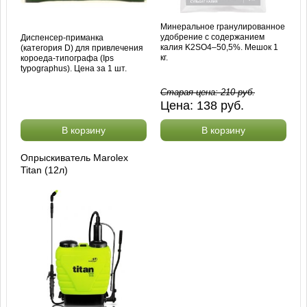
Минеральное гранулированное
удобрение с содержанием
Диспенсер-приманка
калия K2SO4–50,5%. Мешок 1
(категория D) для привлечения
кг.
короеда-типографа (Ips
typographus). Цена за 1 шт.
Старая цена:
210
руб.
Цена:
138
руб.
В корзину
В корзину
Опрыскиватель Marolex
Titan (12л)