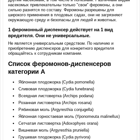
насекомых привлекательны только "свои" феромоны, а они
сильно разнятся по составу. Феромоны разрешены для
широкого применения в плодовых садах, они не загрязняют
окружающую среду и безопасны для людей и животных.
1 феромонный диспенсер действует на 1 вид
вредителя. Они не универсальные.
Не является универсальным средством. По наличию и
приобретению диспенсеров для конкретного вредителя
обращайтесь к сотрудникам компании.
Список феромонов-диспенсеров
категории А
Яблонная плодожорка (Cydia pomonella)
Сливовая плодожорка (Cydia funebrana)
Всеядная листовертка (Archips podana)
Розанная листовертка (Archips rosana)
Рябиновая моль (Argyresthia conjugella)
Яблонная горностаевая моль (Yponomeuta malinellus)
Сетчатая листовертка (Adoxophyes orana)
Вишневая моль (Argyresthia pruniella)
Грушевая плодожорка (Cydia pyrivora)