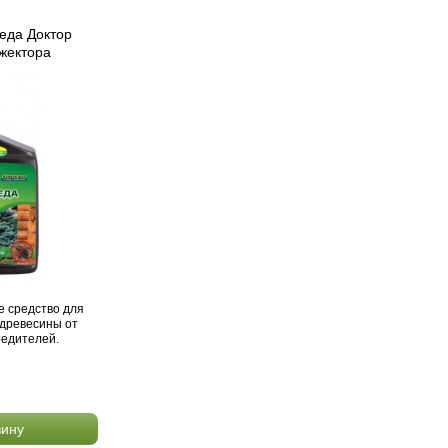
оеда Доктор
эжектора
 средство для
 древесины от
редителей.
зину