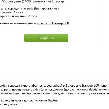
 7-10 ловушки (14-20 приманок) на 1 гектар.
ель: короед-типограф (Ips typographus)
одство: Россия.
одности приманки: 2 года.
нительно комплектуется
ловушкой Барьер 500
.
В корзину
 лёта короеда-типографа (Ips typographus) в 1 ловушке Барьер 500 испо
преля перед начало лёта 1-го поколения (до распускания берёз) и меня
еромонный диспенсер руками - это приведёт к значительному снижению 
 конец апреля - до распускания берёзы
 конец июня