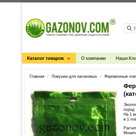
Каталог товаров
О компании
Наши Кл
Главная
Ловушки для насекомых
Феромонные лов
Фер
(кат
Эколо
пород 
На 1 
в 1 ло
Расчет
Монито