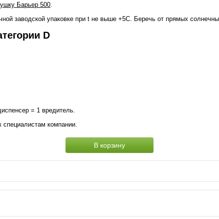
ушку Барьер 500
.
ой заводской упаковке при t не выше +5С. Беречь от прямых солнечных
атегории D
испенсер = 1 вредитель.
к специалистам компании.
В корзину