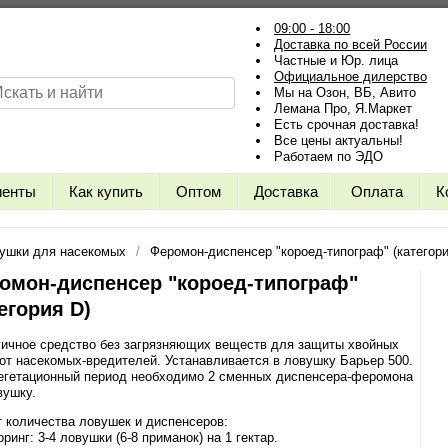
09:00 - 18:00
Доставка по всей России
Частные и Юр. лица
Официальное дилерство
Мы на Озон, ВБ, Авито
Лемана Про, Я.Маркет
Есть срочная доставка!
Все цены актуальны!
Работаем по ЭДО
иенты
Как купить
Оптом
Доставка
Оплата
К
ушки для насекомых
Феромон-диспенсер "короед-типограф" (категори
омон-диспенсер "короед-типограф"
егория D)
гичное средство без загрязняющих веществ для защиты хвойных
от насекомых-вредителей. Устанавливается в ловушку Барьер 500.
вегетационный период необходимо 2 сменных диспенсера-феромона
вушку.
 количества ловушек и диспенсеров:
ринг: 3-4 ловушки (6-8 приманок) на 1 гектар.