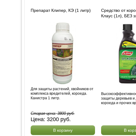
Препарат Клипер, КЭ (1 литр)
Средство от кор
Клаус (1л), БЕЗ 
Для защиты растений, хвойников от
комплекса вредителей, короеда.
Высокоэффективное
Канистра 1 литр.
защиты деревьев и
короеда и прочих в
Старая цена:
3800
руб.
Цена:
3200
руб.
В корзину
В кор