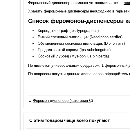
Феромонный диспенсер-приманка устанавливается в
лов
Хранить феромонные диспенсеры необходимо в герметичн
Список феромонов-диспенсеров к
Короед типограф (Ips typographus)
Рыжий сосновый пилильщик (Neodiprion sertifer)
Обыкновенный сосновый пилильщик (Diprion pini)
Продолговатый короед (Ips subelongatus)
Сосновый лубоед (Myelophilus piniperda)
Не является универсальным средством. 1 феромонный д
По вопросам покупки данных диспенсеров обращайтесь 
←
Феромон-диспенсер (категория C)
С этим товаром чаще всего покупают