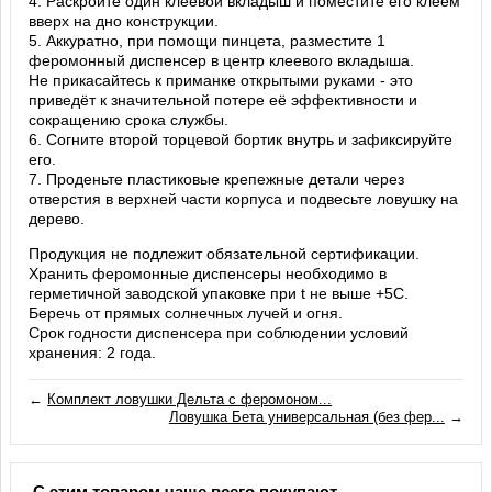
4. Раскройте один клеевой вкладыш и поместите его клеем
вверх на дно конструкции.
5. Аккуратно, при помощи пинцета, разместите 1
феромонный диспенсер в центр клеевого вкладыша.
Не прикасайтесь к приманке открытыми руками - это
приведёт к значительной потере её эффективности и
сокращению срока службы.
6. Согните второй торцевой бортик внутрь и зафиксируйте
его.
7. Проденьте пластиковые крепежные детали через
отверстия в верхней части корпуса и подвесьте ловушку на
дерево.
Продукция не подлежит обязательной сертификации.
Хранить феромонные диспенсеры необходимо в
герметичной заводской упаковке при t не выше +5С.
Беречь от прямых солнечных лучей и огня.
Срок годности диспенсера при соблюдении условий
хранения: 2 года.
←
Комплект ловушки Дельта с феромоном...
Ловушка Бета универсальная (без фер...
→
С этим товаром чаще всего покупают