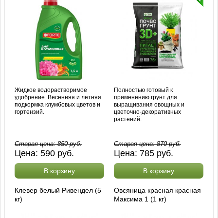
Жидкое водорастворимое
Полностью готовый к
удобрение. Весенняя и летняя
применению грунт для
подкормка клумбовых цветов и
выращивания овощных и
гортензий.
цветочно-декоративных
растений.
Старая цена:
850
руб.
Старая цена:
870
руб.
Цена:
590
руб.
Цена:
785
руб.
В корзину
В корзину
Клевер белый Ривендел (5
Овсяница красная красная
кг)
Максима 1 (1 кг)