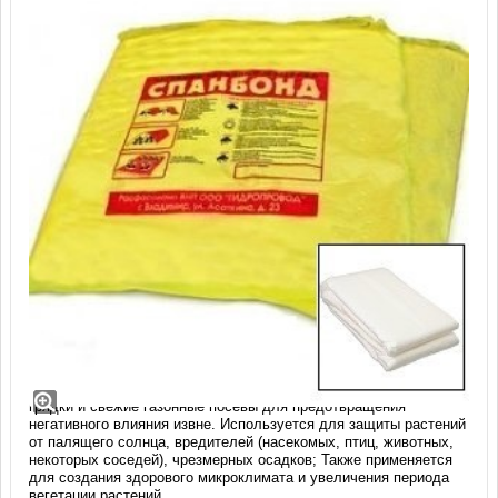
Спанбонд СУФ 60 белый, размер 4,2м х
8м
Применяется в решении целого комплекса проблем -
укрывать
грядки и свежие газонные посевы для предотвращения
негативного влияния извне. Используется для защиты растений
от палящего солнца, вредителей (насекомых, птиц, животных,
некоторых соседей), чрезмерных осадков; Также применяется
для создания здорового микроклимата и увеличения периода
вегетации растений.