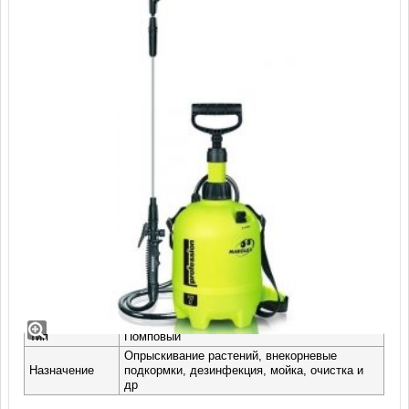
Маролекс профессионал 7л
Производитель
Marolex (Польша)
Серия
Professional
Тип
Помповый
Опрыскивание растений, внекорневые
Назначение
подкормки, дезинфекция, мойка, очистка и
др