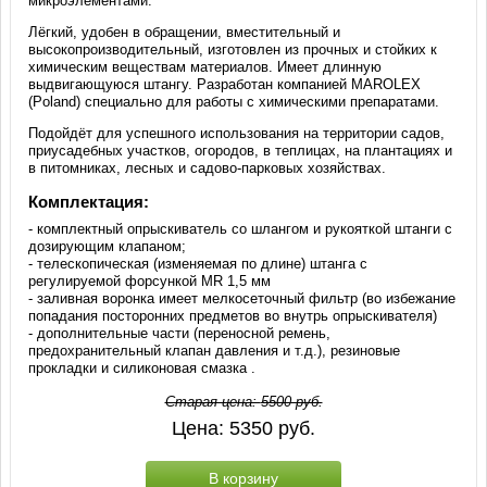
микроэлементами.
Лёгкий, удобен в обращении, вместительный и
высокопроизводительный, изготовлен из прочных и стойких к
химическим веществам материалов. Имеет длинную
выдвигающуюся штангу. Разработан компанией MAROLEX
(Poland) специально для работы с химическими препаратами.
Подойдёт для успешного использования на территории садов,
приусадебных участков, огородов, в теплицах, на плантациях и
в питомниках, лесных и садово-парковых хозяйствах.
Комплектация:
- комплектный опрыскиватель со шлангом и рукояткой штанги с
дозирующим клапаном;
- телескопическая (изменяемая по длине) штанга c
регулируемой форсункой МR 1,5 мм
- заливная воронка имеет мелкосеточный фильтр (во избежание
попадания посторонних предметов во внутрь опрыскивателя)
- дополнительные части (переносной ремень,
предохранительный клапан давления и т.д.), резиновые
прокладки и силиконовая смазка .
Старая цена:
5500
руб.
Цена:
5350
руб.
В корзину