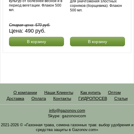
культур от болезней весной и в
для уничтожения злостных
период вегетации. Флакон 500
сорняков (борщевика). Флакон
мл.
500 мл.
Старая цена:
570
руб.
Цена:
490
руб.
В корзину
В корзину
О компании
Наши Клиенты
Как купить
Оптом
Доставка
Оплата
Контакты
ГИДРОПОСЕВ
Статьи
info@gazonov.com
Skype: gazonovcom
2021-2026 © «Газонная трава, семена газонных трав: выбор удобрения и
средства защиты в Gazonov.com»