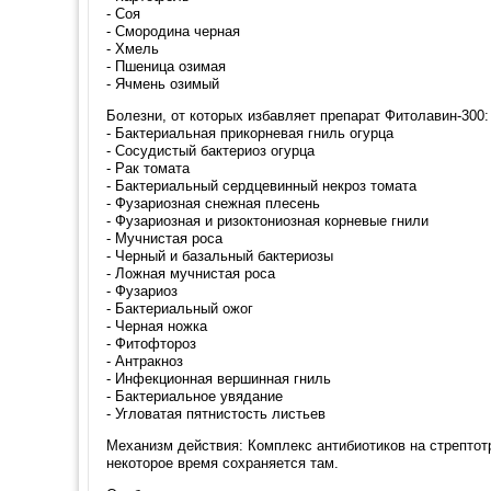
- Соя
- Смородина черная
- Хмель
- Пшеница озимая
- Ячмень озимый
Болезни, от которых избавляет препарат Фитолавин-300:
- Бактериальная прикорневая гниль огурца
- Сосудистый бактериоз огурца
- Рак томата
- Бактериальный сердцевинный некроз томата
- Фузариозная снежная плесень
- Фузариозная и ризоктониозная корневые гнили
- Мучнистая роса
- Черный и базальный бактериозы
- Ложная мучнистая роса
- Фузариоз
- Бактериальный ожог
- Черная ножка
- Фитофтороз
- Антракноз
- Инфекционная вершинная гниль
- Бактериальное увядание
- Угловатая пятнистость листьев
Механизм действия: Комплекс антибиотиков на стрептот
некоторое время сохраняется там.