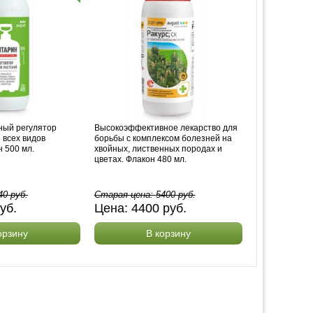
ый регулятор
Высокоэффективное лекарство для
 всех видов
борьбы с комплексом болезней на
н 500 мл.
хвойных, лиственных породах и
цветах. Флакон 480 мл.
40
руб.
Старая цена:
5400
руб.
уб.
Цена:
4400
руб.
орзину
В корзину