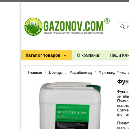
Каталог товаров
О компании
Наши Кл
Главная
Бренды
Фармбиомед
Фунгицид Фитола
Фун
Фунгиц
антиби
Примен
вызыв
Совме
фунгиц
Предот
сосуди