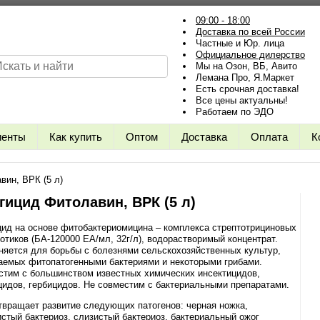
09:00 - 18:00
Доставка по всей России
Частные и Юр. лица
Официальное дилерство
Мы на Озон, ВБ, Авито
Лемана Про, Я.Маркет
Есть срочная доставка!
Все цены актуальны!
Работаем по ЭДО
иенты
Как купить
Оптом
Доставка
Оплата
К
вин, ВРК (5 л)
гицид Фитолавин, ВРК (5 л)
ид на основе фитобактериомицина – комплекса стрептотрициновых
отиков (БА-120000 ЕА/мл, 32г/л), водорастворимый концентрат.
яется для борьбы с болезнями сельскохозяйственных культур,
аемых фитопатогенными бактериями и некоторыми грибами.
стим с большинством известных химических инсектицидов,
идов, гербицидов. Не совместим с бактериальными препаратами.
вращает развитие следующих патогенов: черная ножка,
стый бактериоз, слизистый бактериоз, бактериальный ожог