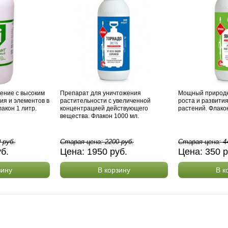
ение с высоким
Препарат для уничтожения
Мощный природн
ия и элементов в
растительности с увеличенной
роста и развития
акон 1 литр.
концентрацией действующего
растений. Флако
вещества. Флакон 1000 мл.
0
руб.
Старая цена:
2200
руб.
Старая цена:
4
уб.
Цена:
1950
руб.
Цена:
350
р
зину
В корзину
В к