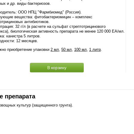
ых и др. виды бактериозов.
водитель: ООО НПЦ "Фармбиомед" (Россия).
вующие вещества: фитобактериомицин – комплекс
отрициновых антибиотиков.
трация: 32 г/л (в расчете на сульфат стрептотрицинового
кса), биологическая активность препарата не менее 120 000 ЕА/мл.
ка: канистра 5 литров.
одности: 12 месяцев.
жно приобретение упаковки
2 мл
,
50 мл
,
100 мл
,
1 литр
.
В корзину
е препарата
вощных культур (защищенного грунта).