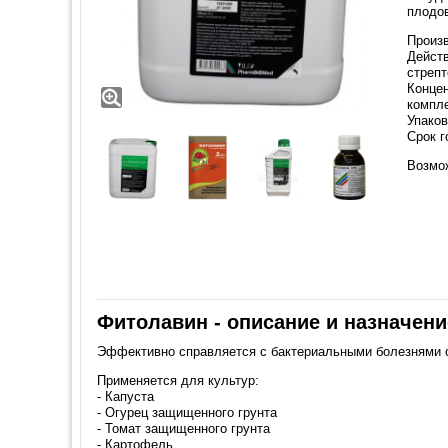
плодов
Произ
Дейст
стрепт
Концен
компле
Упаков
Срок г
Возмо
Фитолавин - описание и назначени
Эффективно справляется с бактериальными болезнями о
Применяется для культур:
- Капуста
- Огурец защищенного грунта
- Томат защищенного грунта
- Картофель