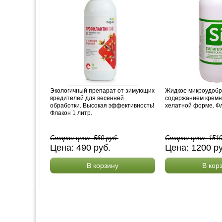
Экологичный препарат от зимующих
Жидкое микроудобр
вредителей для весенней
содержанием кремн
обработки. Высокая эффективность!
хелатной форме. Фл
Флакон 1 литр.
Старая цена:
560
руб.
Старая цена:
151
Цена:
490
руб.
Цена:
1200
р
В корзину
В кор