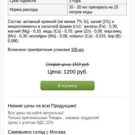
Срок годности
3 года
10 - 20 мл препарата на 10
Норма расхода
литров воды
Состав: активный кремний (не менее 7% Si), калий (1%) и
микроэлементы в хелатной форме (г/л) : железо (Fe) - 0,30,
магний (Mg) - 0,10, медь (Сu) - 0,70; цинк (Zn) - 0,08; марганец
(Мn) - 0,30; молибден (Мо) - 0,06; кобальт (Со) - 0,015, бор (В) -
0,090;
Возможно приобретение упаковки
100 мл
.
Старая цена:
1510
руб.
Цена:
1200
руб.
В корзину
Низкие цены на всю Продукцию!
Все цены на сайте актуальны!
Только оригинальные Товары , никаких подделок!
Цены с учетом НДС 22%
Самовывоз склад г. Москва