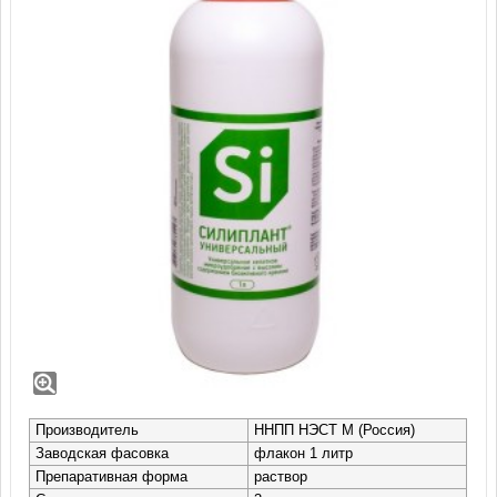
Силиплант универсальный (1 л)
Кремнийсодержащее удобрение, в состав которого, кроме
кремния Si (7%) и калия (1%), входят в легко доступной для
растений хелатной форме микроэлементы.
Производитель
ННПП НЭСТ М (Россия)
Заводская фасовка
флакон 1 литр
Препаративная форма
раствор