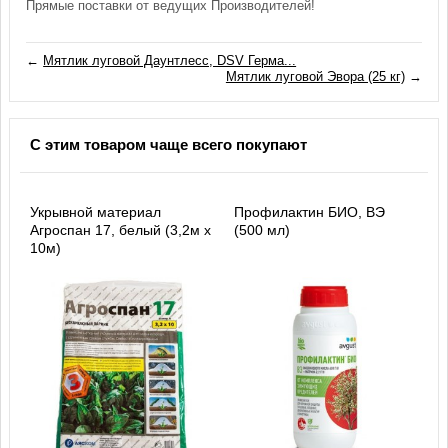
Прямые поставки от ведущих Производителей!
←
Мятлик луговой Даунтлесс, DSV Герма...
Мятлик луговой Эвора (25 кг)
→
С этим товаром чаще всего покупают
Укрывной материал
Профилактин БИО, ВЭ
Агроспан 17, белый (3,2м х
(500 мл)
10м)