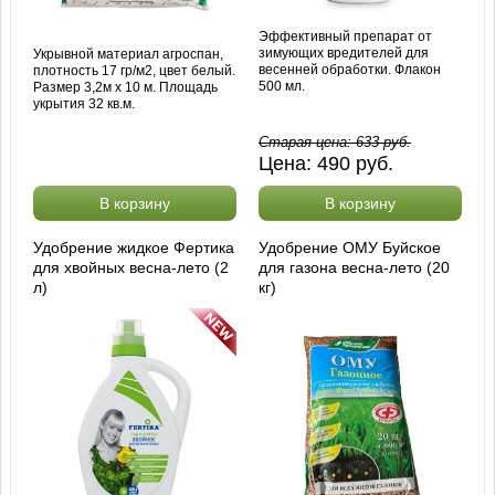
Эффективный препарат от
зимующих вредителей для
Укрывной материал агроспан,
весенней обработки. Флакон
плотность 17 гр/м2, цвет белый.
500 мл.
Размер 3,2м х 10 м. Площадь
укрытия 32 кв.м.
Старая цена:
633
руб.
Цена:
490
руб.
В корзину
В корзину
Удобрение жидкое Фертика
Удобрение ОМУ Буйское
для хвойных весна-лето (2
для газона весна-лето (20
л)
кг)