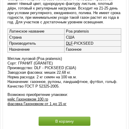
имеет тёмный цвет, однородную фактуру листьев, плотный
дёрн, готовый к регулярным нагрузкам. Всходит на 21-25 день
при условии регулярного, ежедневного, полива. Не имеет срока
годности, при минимальном уходе такой газон растет из года в
год. Для участков с достаточным уровнем освещения.
Латинское название
Poa pratensis
Страна
США
Производитель
DLF
-PICKSEED
Назначение
Газонное
Мятлик луговой (Poa pratensis)
Сорт: ГРАНИТ (GRANITE)
Производство: DLF - PICKSEED (США)
Заводская фасовка: мешок 22,68 кг.
Норма расхода: 2 кг семян на 100 кв.м.
Назначение: газонное, рулоны, ландшафтное, футбол, гольф.
Качество ГОСТ Р 52325-2005.
Возможно приобретение упаковки:
кейс Газоновком 100 гр
фасовка Газоновком от 1 до 15 кг
В корзину