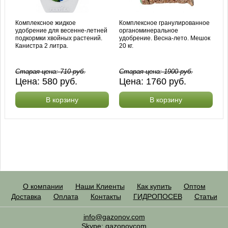
Комплексное жидкое
Комплексное гранулированное
удобрение для весенне-летней
органоминеральное
подкормки хвойных растений.
удобрение. Весна-лето. Мешок
Канистра 2 литра.
20 кг.
Старая цена:
710
руб.
Старая цена:
1900
руб.
Цена:
580
руб.
Цена:
1760
руб.
В корзину
В корзину
О компании
Наши Клиенты
Как купить
Оптом
Доставка
Оплата
Контакты
ГИДРОПОСЕВ
Статьи
info@gazonov.com
Skype: gazonovcom