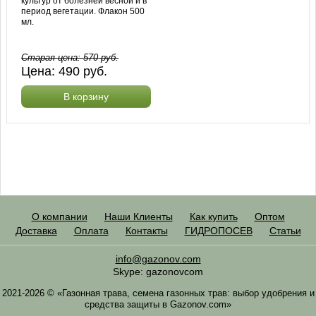
культур от болезней весной и в
период вегетации. Флакон 500
мл.
Старая цена:
570
руб.
Цена:
490
руб.
В корзину
О компании
Наши Клиенты
Как купить
Оптом
Доставка
Оплата
Контакты
ГИДРОПОСЕВ
Статьи
info@gazonov.com
Skype: gazonovcom
2021-2026 © «Газонная трава, семена газонных трав: выбор удобрения и
средства защиты в Gazonov.com»