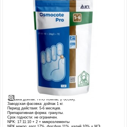
Удобрение Осмокот Про (17-11-
10+2+МЭ) 5-6 месяцев, 1 кг
Производство: Osmocote (Нидерланды).
Фасовка дойпак: НПО Компас (Россия).
Заводская фасовка: дойпак 1 кг.
Период действия: 5-6 месяцев.
Препаративная форма: гранулы.
Срок годности: не ограничен.
NPK: 17:11:10 + 2 + микроэлементы
NPK макро: азот 17%, фосфор 11%, калий 10% + МЭ