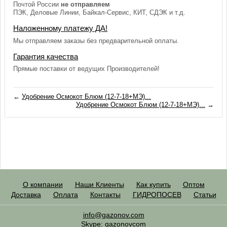
Почтой России
не отправляем
ПЭК, Деловые Линии, Байкал-Сервис, КИТ, СДЭК и т.д.
Наложенному платежу ДА!
Мы отправляем заказы без предварительной оплаты.
Гарантия качества
Прямые поставки от ведущих Производителей!
←
Удобрение Осмокот Блюм (12-7-18+МЭ)...
Удобрение Осмокот Блюм (12-7-18+МЭ)...
→
О компании
Наши Клиенты
Как купить
Оптом
Доставка
Оплата
Контакты
ГИДРОПОСЕВ
Статьи
info@gazonov.com
Skype: gazonovcom