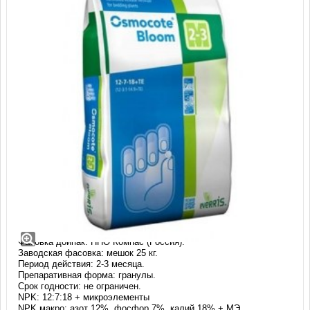
Удобрение Осмокот Блюм (12-7-18+МЭ)
2-3 месяца, 25 кг
Производство: Osmocote (Нидерланды).
Фасовка дойпак: НПО Компас (Россия).
Заводская фасовка: мешок 25 кг.
Период действия: 2-3 месяца.
Препаративная форма: гранулы.
Срок годности: не ограничен.
NPK: 12:7:18 + микроэлементы
NPK макро: азот 12%, фосфор 7%, калий 18% + МЭ