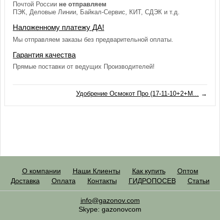
Почтой России
не отправляем
ПЭК, Деловые Линии, Байкал-Сервис, КИТ, СДЭК и т.д.
Наложенному платежу ДА!
Мы отправляем заказы без предварительной оплаты.
Гарантия качества
Прямые поставки от ведущих Производителей!
Удобрение Осмокот Про (17-11-10+2+М...
→
О компании
Наши Клиенты
Как купить
Оптом
Доставка
Оплата
Контакты
ГИДРОПОСЕВ
Статьи
info@gazonov.com
Skype: gazonovcom