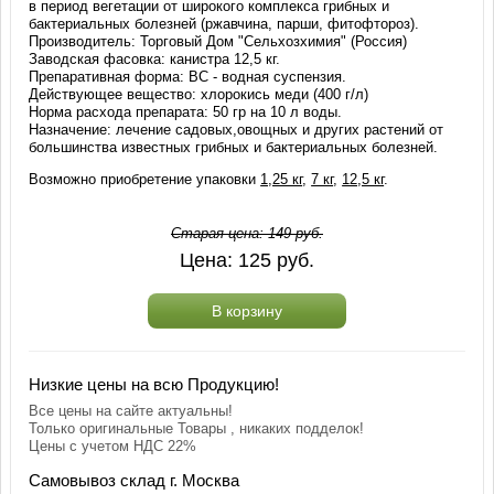
в период вегетации от широкого комплекса грибных и
бактериальных болезней (ржавчина, парши, фитофтороз).
Производитель: Торговый Дом "Сельхозхимия" (Россия)
Заводская фасовка: канистра 12,5 кг.
Препаративная форма: ВС - водная суспензия.
Действующее вещество: хлорокись меди (400 г/л)
Норма расхода препарата: 50 гр на 10 л воды.
Назначение: лечение садовых,овощных и других растений от
большинства известных грибных и бактериальных болезней.
Возможно приобретение упаковки
1,25 кг
,
7 кг
,
12,5 кг
.
Старая цена:
149
руб.
Цена:
125
руб.
В корзину
Низкие цены на всю Продукцию!
Все цены на сайте актуальны!
Только оригинальные Товары , никаких подделок!
Цены с учетом НДС 22%
Самовывоз склад г. Москва