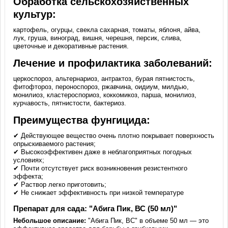
Обработка сельскохозяйственных
культур:
картофель, огурцы, свекла сахарная, томаты, яблоня, айва,
лук, груша, виноград, вишня, черешня, персик, слива,
цветочные и декоративные растения.
Лечение и профилактика заболеваний:
церкоспороз, альтернариоз, антрактоз, бурая пятнистость,
фитофтороз, пероноспороз, ржавчина, оидиум, милдью,
монилиоз, кластероспориоз, коккомикоз, парша, монилиоз,
курчавость, пятнистости, бактериоз.
Преимущества фунгицида:
✔ Действующее вещество очень плотно покрывает поверхность
опрыскиваемого растения;
✔ Высокоэффективен даже в неблагоприятных погодных
условиях;
✔ Почти отсутствует риск возникновения резистентного
эффекта;
✔ Раствор легко приготовить;
✔ Не снижает эффективность при низкой температуре
Препарат для сада: "Абига Пик, ВС (50 мл)"
Небольшое описание:
"Абига Пик, ВС" в объеме 50 мл — это