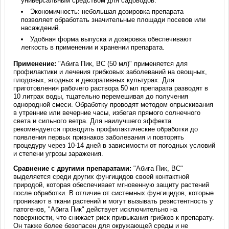
универсальным средством для садоводов.
Экономичность: небольшая дозировка препарата
позволяет обработать значительные площади посевов или
насаждений.
Удобная форма выпуска и дозировка обеспечивают
легкость в применении и хранении препарата.
Применение:
"Абига Пик, ВС (50 мл)" применяется для
профилактики и лечения грибковых заболеваний на овощных,
плодовых, ягодных и декоративных культурах. Для
приготовления рабочего раствора 50 мл препарата разводят в
10 литрах воды, тщательно перемешивая до получения
однородной смеси. Обработку проводят методом опрыскивания
в утренние или вечерние часы, избегая прямого солнечного
света и сильного ветра. Для наилучшего эффекта
рекомендуется проводить профилактические обработки до
появления первых признаков заболевания и повторять
процедуру через 10-14 дней в зависимости от погодных условий
и степени угрозы заражения.
Сравнение с другими препаратами:
"Абига Пик, ВС"
выделяется среди других фунгицидов своей контактной
природой, которая обеспечивает мгновенную защиту растений
после обработки. В отличие от системных фунгицидов, которые
проникают в ткани растений и могут вызывать резистентность у
патогенов, "Абига Пик" действует исключительно на
поверхности, что снижает риск привыкания грибков к препарату.
Он также более безопасен для окружающей среды и не