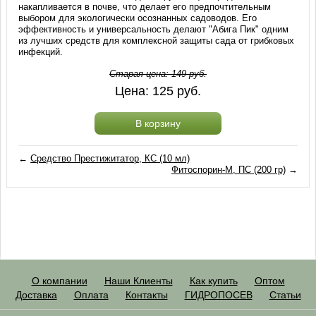
накапливается в почве, что делает его предпочтительным
выбором для экологически осознанных садоводов. Его
эффективность и универсальность делают "Абига Пик" одним
из лучших средств для комплексной защиты сада от грибковых
инфекций.
Старая цена:
149
руб.
Цена:
125
руб.
В корзину
←
Средство Престижитатор, КС (10 мл)
Фитоспорин-М, ПС (200 гр)
→
О компании
Наши Клиенты
Как купить
Оптом
Доставка
Оплата
Контакты
ГИДРОПОСЕВ
Статьи