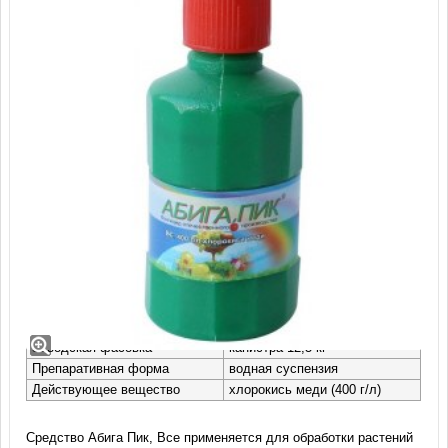
Абига Пик, ВС (50 мл)
Торговый Дом
Производитель
"Сельхозхимия"
Заводская фасовка
канистра 12,5 кг
Препаративная форма
водная суспензия
Действующее вещество
хлорокись меди (400 г/л)
Средство Абига Пик, Все применяется для обработки растений