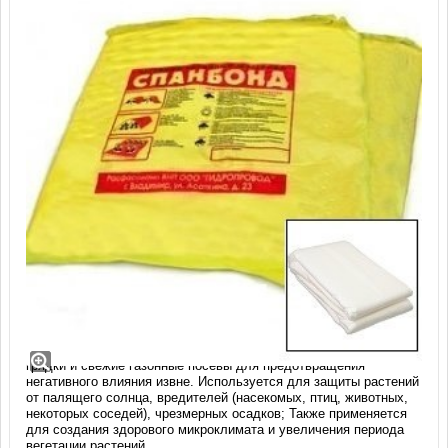
Спанбонд СУФ 30 белый, размер 2,1м х
10м
Применяется в решении целого комплекса проблем -
укрывать
грядки и свежие газонные посевы для предотвращения
негативного влияния извне. Используется для защиты растений
от палящего солнца, вредителей (насекомых, птиц, животных,
некоторых соседей), чрезмерных осадков; Также применяется
для создания здорового микроклимата и увеличения периода
вегетации растений.