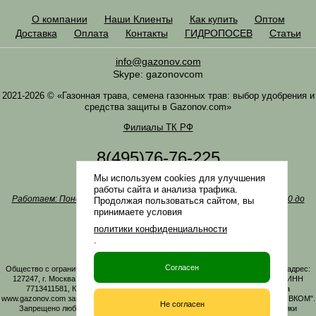
О компании
Наши Клиенты
Как купить
Оптом
Доставка
Оплата
Контакты
ГИДРОПОСЕВ
Статьи
info@gazonov.com
Skype: gazonovcom
2021-2026 © «Газонная трава, семена газонных трав: выбор удобрения и
средства защиты в Gazonov.com»
Филиалы ТК РФ
8(495)76-76-225
8(985)76-76-335
Мы используем cookies для улучшения
Наша почта
info@gazonov.com
работы сайта и анализа трафика.
Работаем: Понедельник-четверг с 10:00 до 18:00, пятница - с 10:00 до
Продолжая пользоваться сайтом, вы
17:00
принимаете условия
Наши награды и письма
политики конфиденциальности
Политика конфиденциальности
.
Заказать обратный звонок
Согласен
Общество с ограниченной ответственностью «ГАЗОНОВКОМ» Юридический адрес:
127247, г. Москва, Дмитровское ш., д. 100, стр. 2, этаж 01, помещение 3106 ИНН
7713411581, КПП 771301001 ОГРН 1167746161219. Все материалы сайта
www.gazonov.com защищены авторским правом и принадлежат ООО "ГАЗОНОВКОМ".
Не согласен
Запрещено любое копирование материалов сайта без активной гиперссылки