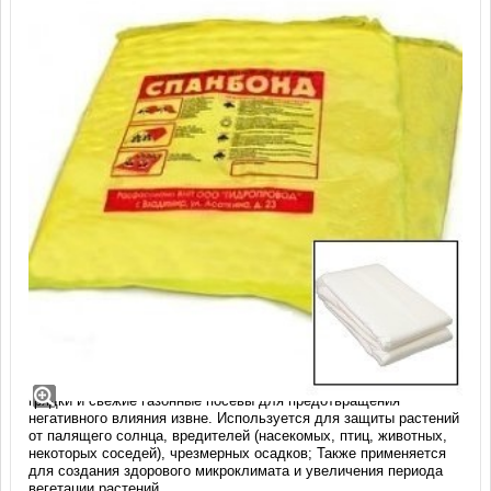
Спанбонд СУФ 17 белый, размер 2,1м х
10м
Применяется в решении целого комплекса проблем -
укрывать
грядки и свежие газонные посевы для предотвращения
негативного влияния извне. Используется для защиты растений
от палящего солнца, вредителей (насекомых, птиц, животных,
некоторых соседей), чрезмерных осадков; Также применяется
для создания здорового микроклимата и увеличения периода
вегетации растений.