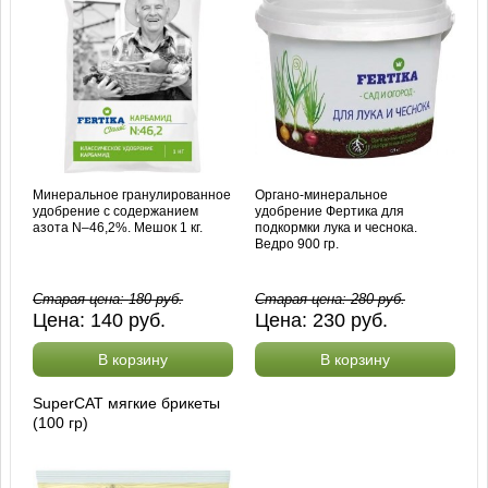
Минеральное гранулированное
Органо-минеральное
удобрение с содержанием
удобрение Фертика для
азота N–46,2%. Мешок 1 кг.
подкормки лука и чеснока.
Ведро 900 гр.
Старая цена:
180
руб.
Старая цена:
280
руб.
Цена:
140
руб.
Цена:
230
руб.
В корзину
В корзину
SuperCAT мягкие брикеты
(100 гр)