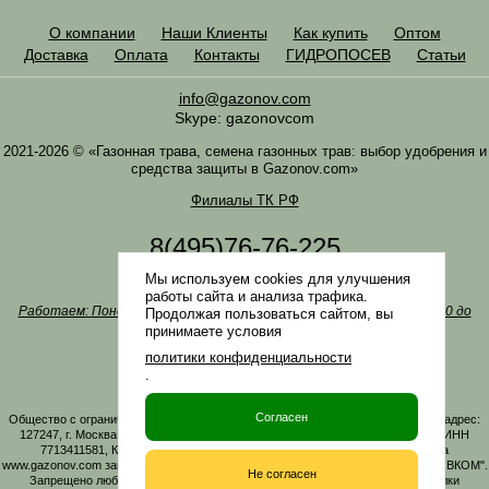
О компании
Наши Клиенты
Как купить
Оптом
Доставка
Оплата
Контакты
ГИДРОПОСЕВ
Статьи
info@gazonov.com
Skype: gazonovcom
2021-2026 © «Газонная трава, семена газонных трав: выбор удобрения и
средства защиты в Gazonov.com»
Филиалы ТК РФ
8(495)76-76-225
8(985)76-76-335
Мы используем cookies для улучшения
Наша почта
info@gazonov.com
работы сайта и анализа трафика.
Работаем: Понедельник-четверг с 10:00 до 18:00, пятница - с 10:00 до
Продолжая пользоваться сайтом, вы
17:00
принимаете условия
Наши награды и письма
политики конфиденциальности
Политика конфиденциальности
.
Заказать обратный звонок
Согласен
Общество с ограниченной ответственностью «ГАЗОНОВКОМ» Юридический адрес:
127247, г. Москва, Дмитровское ш., д. 100, стр. 2, этаж 01, помещение 3106 ИНН
7713411581, КПП 771301001 ОГРН 1167746161219. Все материалы сайта
www.gazonov.com защищены авторским правом и принадлежат ООО "ГАЗОНОВКОМ".
Не согласен
Запрещено любое копирование материалов сайта без активной гиперссылки