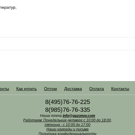
ператур;
енты
Как купить
Оптом
Доставка
Оплата
Контакты
8(495)76-76-225
8(985)76-76-335
Наша почта
info@gazonov.com
Работаем: Понедельник-четверг с 10:00 до 18:00,
пятница - с 10:00 до 17:00
Наши награды и письма
Политика конфиденциальности