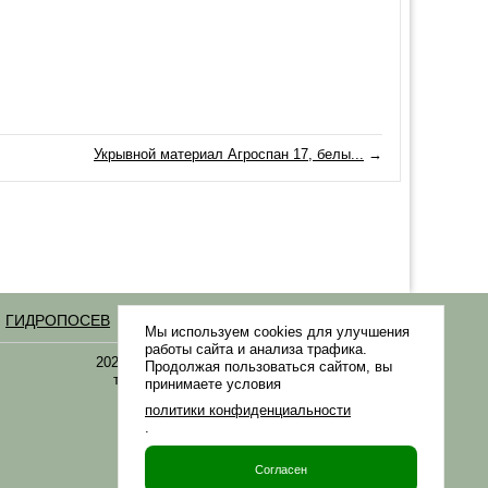
Укрывной материал Агроспан 17, белы...
→
ГИДРОПОСЕВ
Статьи
Мы используем cookies для улучшения
работы сайта и анализа трафика.
2021-2026 © «Газонная трава, семена газонных
Продолжая пользоваться сайтом, вы
трав: выбор удобрения и средства защиты в
принимаете условия
Gazonov.com»
политики конфиденциальности
.
Филиалы ТК РФ
Согласен