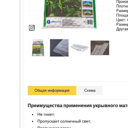
Произв
Плотно
Размер
Площад
Цвет: 
Разме
Другая
Общая информация
Схема
Преимущества применения укрывного мат
Не гниет;
Пропускает солнечный свет;
Пропускает влагу;