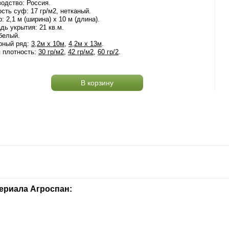
одство: Россия.
сть суф: 17 гр/м2, нетканый.
: 2,1 м (ширина) х 10 м (длина).
ь укрытия: 21 кв.м.
белый.
рный ряд:
3,2м х 10м
,
4,2м х 13м
.
 плотность:
30 гр/м2
,
42 гр/м2
,
60 гр/2
.
В корзину
ериала Агроспан: