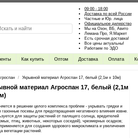
09:00 - 18:00
Доставка по всей России
Частные и Юр. лица
Официальное дилерство
Мы на Озон, ВБ, Авито
Лемана Про, Я.Маркет
Есть срочная доставка!
Все цены актуальны!
Работаем по ЭДО
иенты
Как купить
Оптом
Доставка
Оплата
К
гроспан
Укрывной материал Агроспан 17, белый (2,1м х 10м)
ывной материал Агроспан 17, белый (2,1м
м)
яется в решении целого комплекса проблем - укрывать грядки и
 газонные посевы для предотвращения негативного влияния извне.
зуется для защиты растений от палящего солнца, вредителей
омых, птиц, животных, некоторых соседей), чрезмерных осадков;
применяется для создания здорового микроклимата и увеличения
а вегетации растений.