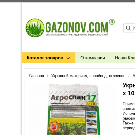
Каталог товаров
О компании
Наши Кл
Главная
Укрывной материал, спанбонд, агроспан
А
Укр
х 10
Примен
свежие
Исполь
(насек
Также 
период