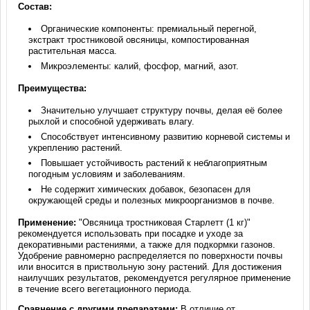
Состав:
Органические компоненты: премиальный перегной,
экстракт тростниковой овсяницы, компостированная
растительная масса.
Микроэлементы: калий, фосфор, магний, азот.
Преимущества:
Значительно улучшает структуру почвы, делая её более
рыхлой и способной удерживать влагу.
Способствует интенсивному развитию корневой системы и
укреплению растений.
Повышает устойчивость растений к неблагоприятным
погодным условиям и заболеваниям.
Не содержит химических добавок, безопасен для
окружающей среды и полезных микроорганизмов в почве.
Применение:
"Овсяница тростниковая Старлетт (1 кг)"
рекомендуется использовать при посадке и уходе за
декоративными растениями, а также для подкормки газонов.
Удобрение равномерно распределяется по поверхности почвы
или вносится в приствольную зону растений. Для достижения
наилучших результатов, рекомендуется регулярное применение
в течение всего вегетационного периода.
Сравнение с другими препаратами:
В отличие от