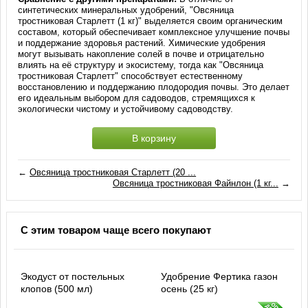
синтетических минеральных удобрений, "Овсяница
тростниковая Старлетт (1 кг)" выделяется своим органическим
составом, который обеспечивает комплексное улучшение почвы
и поддержание здоровья растений. Химические удобрения
могут вызывать накопление солей в почве и отрицательно
влиять на её структуру и экосистему, тогда как "Овсяница
тростниковая Старлетт" способствует естественному
восстановлению и поддержанию плодородия почвы. Это делает
его идеальным выбором для садоводов, стремящихся к
экологически чистому и устойчивому садоводству.
В корзину
←
Овсяница тростниковая Старлетт (20 ...
Овсяница тростниковая Файнлон (1 кг...
→
С этим товаром чаще всего покупают
Экодуст от постельных
Удобрение Фертика газон
клопов (500 мл)
осень (25 кг)