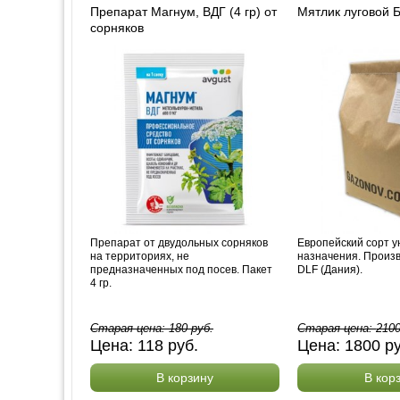
Препарат Магнум, ВДГ (4 гр) от
Мятлик луговой Б
сорняков
Препарат от двудольных сорняков
Европейский сорт у
на территориях, не
назначения. Произ
предназначенных под посев. Пакет
DLF (Дания).
4 гр.
Старая цена:
180
руб.
Старая цена:
210
Цена:
118
руб.
Цена:
1800
р
В корзину
В кор