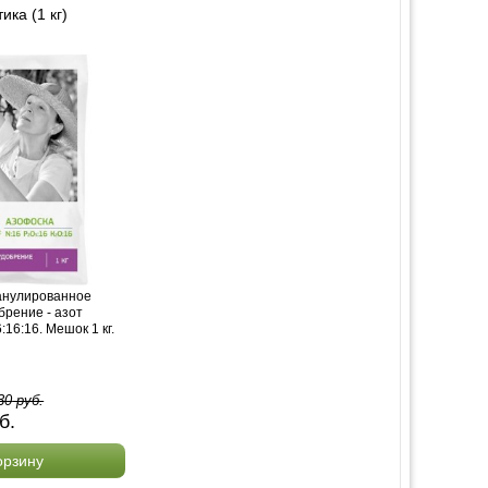
ка (1 кг)
анулированное
брение - азот
16:16. Мешок 1 кг.
30
руб.
б.
орзину