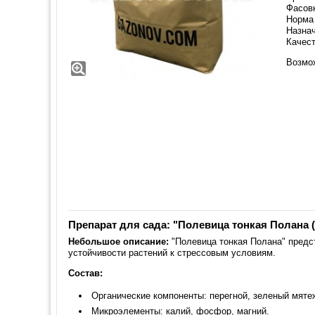
Фасовк
Норма 
Назнач
Качест
Возмо
Препарат для сада: "Полевица тонкая Полана (1
Небольшое описание:
"Полевица тонкая Полана" предс
устойчивости растений к стрессовым условиям.
Состав:
Органические компоненты: перегной, зеленый мятеж
Микроэлементы: калий, фосфор, магний.