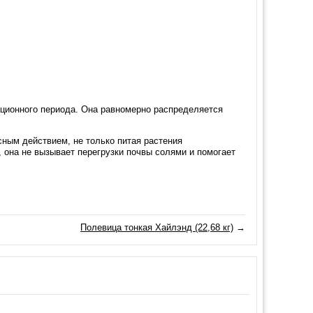
ационного периода. Она равномерно распределяется
ным действием, не только питая растения
 она не вызывает перегрузки почвы солями и помогает
Полевица тонкая Хайлэнд (22,68 кг)
→