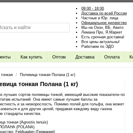
09:00 - 18:00
Доставка по всей России
Частные и Юр. лица
Официальное дилерство
Мы на Озон, ВБ, Авито
Лемана Про, Я.Маркет
Есть срочная доставка!
Все цены актуальны!
Работаем по ЭДО
иенты
Как купить
Оптом
Доставка
Оплата
К
 тонкая
Полевица тонкая Полана (1 кг)
евица тонкая Полана (1 кг)
з лучших сортов полевицы тонкой, имеющий высокие показатели по
татам испытаний. Она имеет самые лучшие баллы за
истность и за низкорослость. Помимо полей для гольфа, она может
зоваться и для других целей, придавая каждому виду газона
е стандарты качества.
ца тонкая (Agrostis tenuis)
 ПОЛАНА (POLANA)
одство: Feldsaaten (Германия)