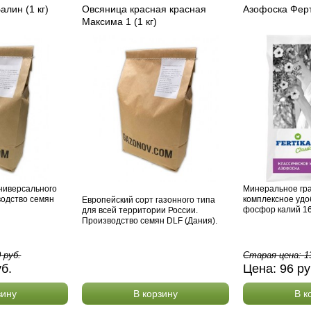
алин (1 кг)
Овсяница красная красная
Азофоска Ферти
Максима 1 (1 кг)
ниверсального
Минеральное гр
водство семян
комплексное удо
Европейский сорт газонного типа
фосфор калий 16:
для всей территории России.
Производство семян DLF (Дания).
0
руб.
Старая цена:
1
уб.
Цена:
96
ру
зину
В корзину
В к