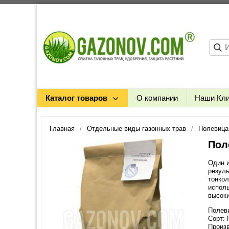
Каталог товаров
О компании
Наши Кл
Главная
Отдельные виды газонных трав
Полевица
Пол
Один и
резуль
тонкол
исполь
высоки
Полеви
Сорт:
Произв