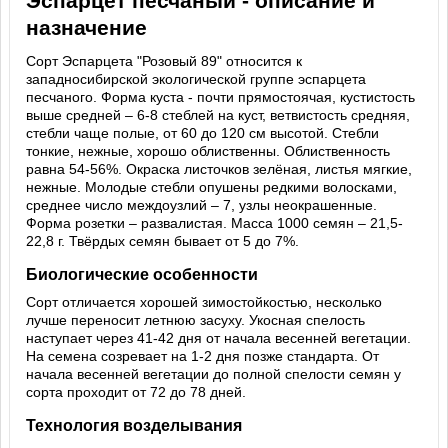
Эспарцет песчаный - описание и
назначение
Сорт Эспарцета "Розовый 89" относится к
западносибирской экологической группе эспарцета
песчаного. Форма куста - почти прямостоячая, кустистость
выше средней – 6-8 стеблей на куст, ветвистость средняя,
стебли чаще полые, от 60 до 120 см высотой. Стебли
тонкие, нежные, хорошо облиственны. Облиственность
равна 54-56%. Окраска листочков зелёная, листья мягкие,
нежные. Молодые стебли опушены редкими волосками,
среднее число междоузлий – 7, узлы неокрашенные.
Форма розетки – развалистая. Масса 1000 семян – 21,5-
22,8 г. Твёрдых семян бывает от 5 до 7%.
Биологические особенности
Сорт отличается хорошей зимостойкостью, несколько
лучше переносит летнюю засуху. Укосная спелость
наступает через 41-42 дня от начала весенней вегетации.
На семена созревает на 1-2 дня позже стандарта. От
начала весенней вегетации до полной спелости семян у
сорта проходит от 72 до 78 дней.
Технология возделывания