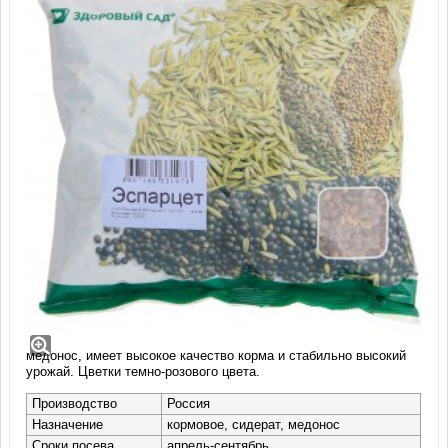
Семена сидераты Эспарцет (400 гр)
Отличается хорошей зимостойкостью и засухоустойчивостью
при стабильном семеноводстве, что позволяет выращивать его
во всех зонах возделывания этой культуры. Прекрасный
медонос, имеет высокое качество корма и стабильно высокий
урожай. Цветки темно-розового цвета.
Производство
Россия
Назначение
кормовое, сидерат, медонос
Сроки посева
апрель-сентябрь