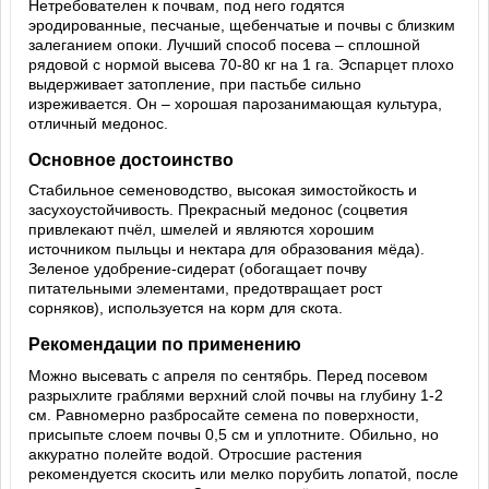
Нетребователен к почвам, под него годятся
эродированные, песчаные, щебенчатые и почвы с близким
залеганием опоки. Лучший способ посева – сплошной
рядовой с нормой высева 70-80 кг на 1 га. Эспарцет плохо
выдерживает затопление, при пастьбе сильно
изреживается. Он – хорошая парозанимающая культура,
отличный медонос.
Основное достоинство
Стабильное семеноводство, высокая зимостойкость и
засухоустойчивость. Прекрасный медонос (соцветия
привлекают пчёл, шмелей и являются хорошим
источником пыльцы и нектара для образования мёда).
Зеленое удобрение-сидерат (обогащает почву
питательными элементами, предотвращает рост
сорняков), используется на корм для скота.
Рекомендации по применению
Можно высевать с апреля по сентябрь. Перед посевом
разрыхлите граблями верхний слой почвы на глубину 1-2
см. Равномерно разбросайте семена по поверхности,
присыпьте слоем почвы 0,5 см и уплотните. Обильно, но
аккуратно полейте водой. Отросшие растения
рекомендуется скосить или мелко порубить лопатой, после