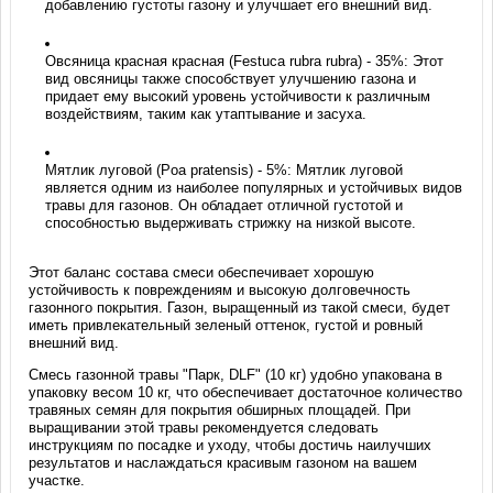
добавлению густоты газону и улучшает его внешний вид.
Овсяница красная красная (Festuca rubra rubra) - 35%: Этот
вид овсяницы также способствует улучшению газона и
придает ему высокий уровень устойчивости к различным
воздействиям, таким как утаптывание и засуха.
Мятлик луговой (Poa pratensis) - 5%: Мятлик луговой
является одним из наиболее популярных и устойчивых видов
травы для газонов. Он обладает отличной густотой и
способностью выдерживать стрижку на низкой высоте.
Этот баланс состава смеси обеспечивает хорошую
устойчивость к повреждениям и высокую долговечность
газонного покрытия. Газон, выращенный из такой смеси, будет
иметь привлекательный зеленый оттенок, густой и ровный
внешний вид.
Смесь газонной травы "Парк, DLF" (10 кг) удобно упакована в
упаковку весом 10 кг, что обеспечивает достаточное количество
травяных семян для покрытия обширных площадей. При
выращивании этой травы рекомендуется следовать
инструкциям по посадке и уходу, чтобы достичь наилучших
результатов и наслаждаться красивым газоном на вашем
участке.