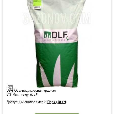
Газонная трава Парк, DLF (10 кг)
Состав:
55% Райграс пастбищный
5% Овсяница красная измененная
35% Овсяница красная красная
5% Мятлик луговой
Доступный аналог смеси:
Парк (10 кг)
.