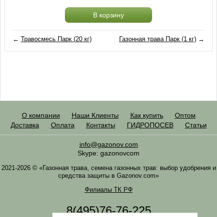
В корзину
←
Травосмесь Парк (20 кг)
Газонная трава Парк (1 кг)
→
О компании
Наши Клиенты
Как купить
Оптом
Доставка
Оплата
Контакты
ГИДРОПОСЕВ
Статьи
info@gazonov.com
Skype: gazonovcom
2021-2026 © «Газонная трава, семена газонных трав: выбор удобрения и
средства защиты в Gazonov.com»
Филиалы ТК РФ
8(495)76-76-225